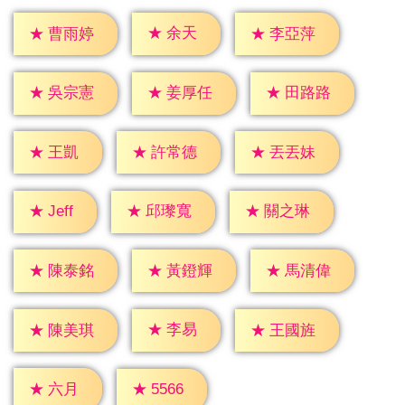
★
余天
★
曹雨婷
★
李亞萍
★
吳宗憲
★
姜厚任
★
田路路
★
王凱
★
許常德
★
丟丟妹
★
Jeff
★
邱瓈寬
★
關之琳
★
陳泰銘
★
黃鐙輝
★
馬清偉
★
李易
★
陳美琪
★
王國旌
★
六月
★
5566