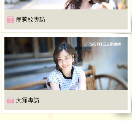
簡莉紋專訪
大霈專訪