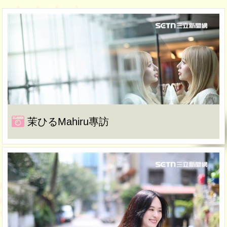
茉ひるMahiru專訪