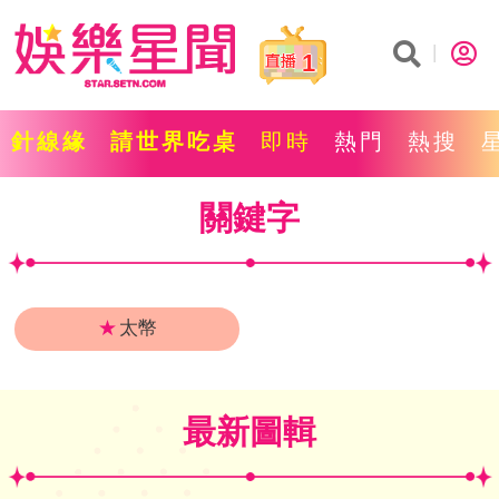
1
針線緣
請世界吃桌
即時
熱門
熱搜
關鍵字
★
太幣
最新圖輯