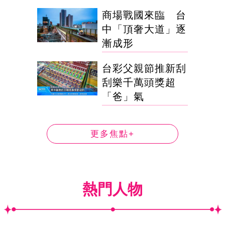
商場戰國來臨 台
中「頂奢大道」逐
漸成形
台彩父親節推新刮
刮樂千萬頭獎超
「爸」氣
更多焦點+
熱門人物