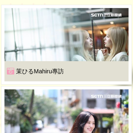
茉ひるMahiru專訪