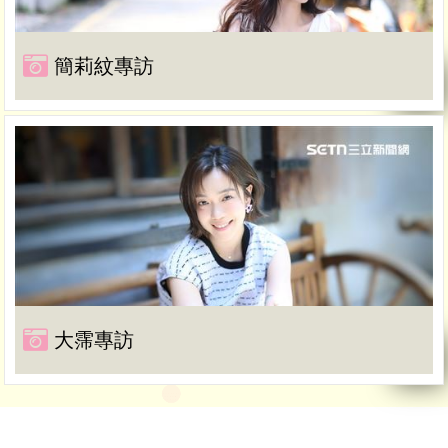
簡莉紋專訪
大霈專訪