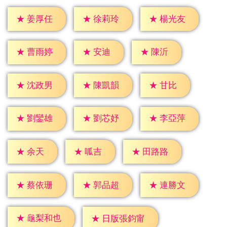
★
姜厚任
★
徐莉玲
★
楊光友
★
安迪
★
陳沂
★
曹雨婷
★
甘比
★
沈政男
★
陳凱韻
★
劉鑾雄
★
劉芯妤
★
李亞萍
★
余天
★
呱吉
★
田路路
★
蔡依珊
★
郭品超
★
連勝文
★
龜梨和也
★
日版張鈞甯