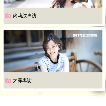
簡莉紋專訪
大霈專訪