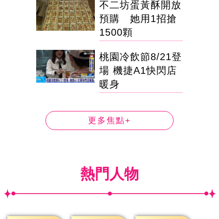
不二坊蛋黃酥開放
預購 她用1招搶
1500顆
桃園冷飲節8/21登
場 機捷A1快閃店
暖身
更多焦點+
熱門人物