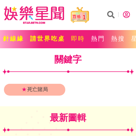
1
針線緣
請世界吃桌
即時
熱門
熱搜
關鍵字
★
死亡賭局
最新圖輯