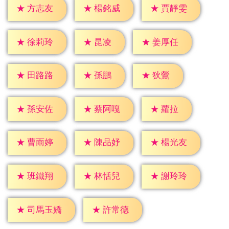
★
方志友
★
楊銘威
★
賈靜雯
★
昆凌
★
徐莉玲
★
姜厚任
★
孫鵬
★
狄鶯
★
田路路
★
蘿拉
★
孫安佐
★
蔡阿嘎
★
曹雨婷
★
陳品妤
★
楊光友
★
班鐵翔
★
林恬兒
★
謝玲玲
★
許常德
★
司馬玉嬌