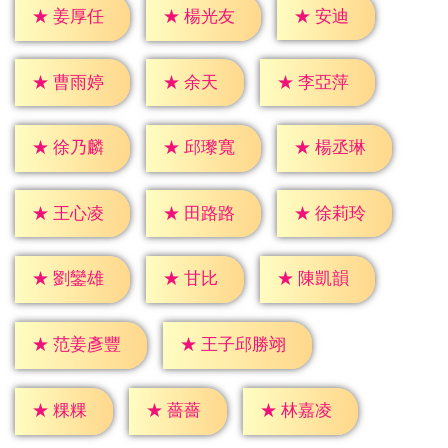
★
安迪
★
姜厚任
★
楊光友
★
余天
★
曹雨婷
★
李亞萍
★
徐乃麟
★
邱瓈寬
★
楊丞琳
★
王心凌
★
田路路
★
徐莉玲
★
甘比
★
劉鑾雄
★
陳凱韻
★
范姜彥豐
★
王子邱勝翊
★
粿粿
★
薔薔
★
林嘉凌