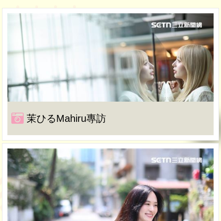
茉ひるMahiru專訪