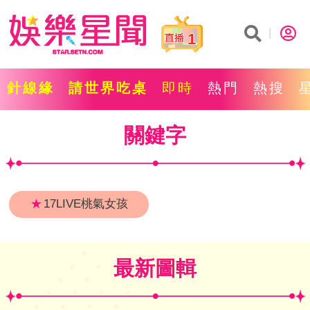
1
針線緣
請世界吃桌
即時
熱門
熱搜
關鍵字
★
17LIVE桃氣女孩
最新圖輯