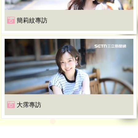
簡莉紋專訪
大霈專訪