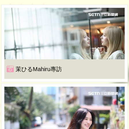
茉ひるMahiru專訪