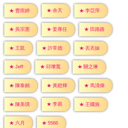
★
余天
★
曹雨婷
★
李亞萍
★
吳宗憲
★
姜厚任
★
田路路
★
王凱
★
許常德
★
丟丟妹
★
Jeff
★
邱瓈寬
★
關之琳
★
陳泰銘
★
黃鐙輝
★
馬清偉
★
李易
★
陳美琪
★
王國旌
★
六月
★
5566