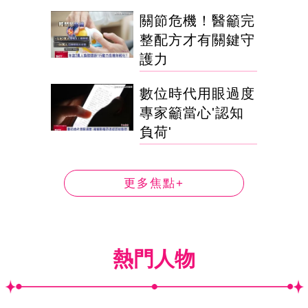
關節危機！醫籲完
整配方才有關鍵守
護力
數位時代用眼過度
專家籲當心'認知
負荷'
更多焦點+
熱門人物