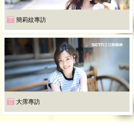
簡莉紋專訪
大霈專訪