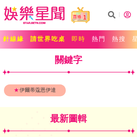
1
針線緣
請世界吃桌
即時
熱門
熱搜
關鍵字
★
伊爾蒂蔻恩伊達
最新圖輯