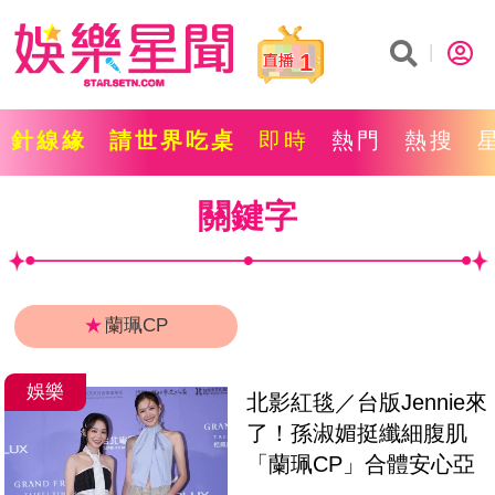
1
針線緣
請世界吃桌
即時
熱門
熱搜
關鍵字
★
蘭珮CP
娛樂
北影紅毯／台版Jennie來
了！孫淑媚挺纖細腹肌
「蘭珮CP」合體安心亞