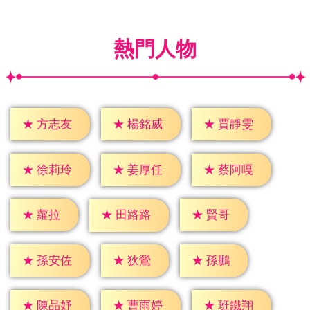
熱門人物
★
方志友
★
楊銘威
★
賈靜雯
★
徐莉玲
★
姜厚任
★
蔡阿嘎
★
蘿拉
★
賢哥
★
田路路
★
狄鶯
★
孫鵬
★
孫安佐
★
陳品妤
★
曹雨婷
★
班鐵翔