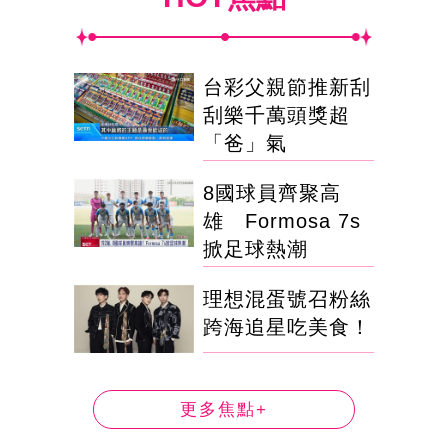
台彩父親節推新刮
刮樂千萬頭獎超
「爸」氣
8國球員齊聚高
雄 Formosa 7s
掀足球熱潮
理想混蛋號召粉絲
跨海追星吃美食！
更多焦點+