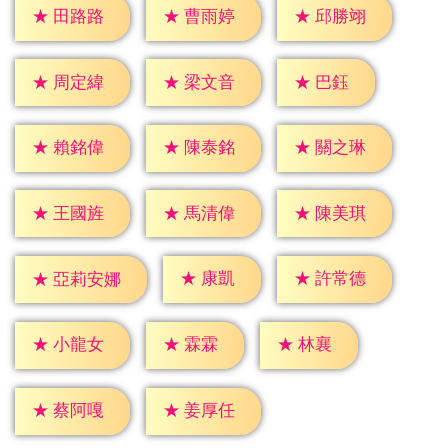
★
田路路
★
曹雨婷
★
邱勝翊
★
巴鈺
★
周定緯
★
梁文音
★
賴銘偉
★
陳泰銘
★
關之琳
★
王國旌
★
馬清偉
★
陳美琪
★
康凱
★
許常德
★
亞莉安娜
★
霖霖
★
林襄
★
小龍女
★
蔡阿嘎
★
姜厚任