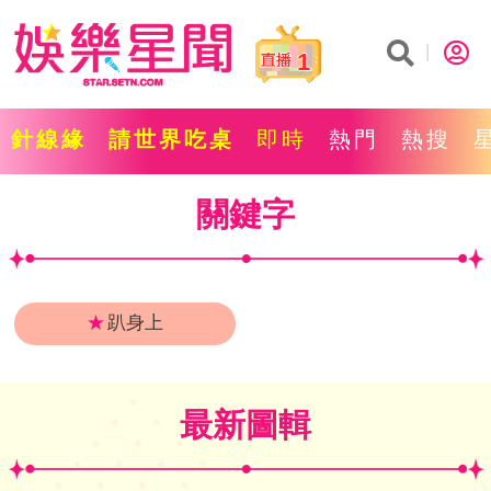
1
針線緣
請世界吃桌
即時
熱門
熱搜
關鍵字
★
趴身上
最新圖輯