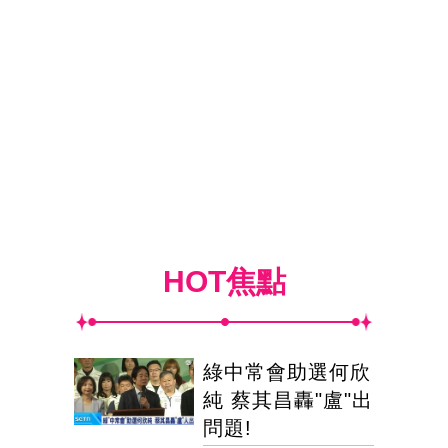
HOT焦點
綠中常會助選何欣
純 蔡其昌轟"盧"出
問題!