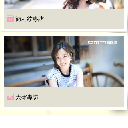
簡莉紋專訪
大霈專訪