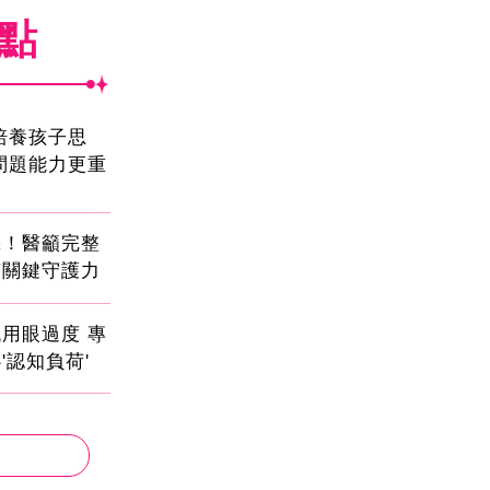
焦點
!培養孩子思
問題能力更重
機！醫籲完整
有關鍵守護力
用眼過度 專
'認知負荷'