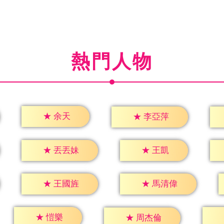
熱門人物
★
余天
★
李亞萍
★
王凱
★
丟丟妹
★
王國旌
★
馬清偉
★
愷樂
★
周杰倫