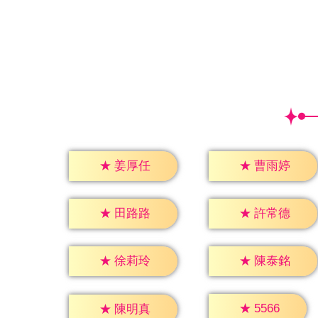
★
姜厚任
★
曹雨婷
★
田路路
★
許常德
★
徐莉玲
★
陳泰銘
★
5566
★
陳明真