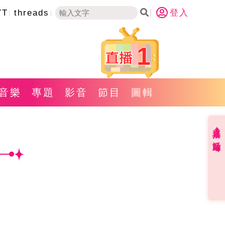
YT
threads
登入
1
音樂
專題
影音
節目
圖輯
直播✦活動