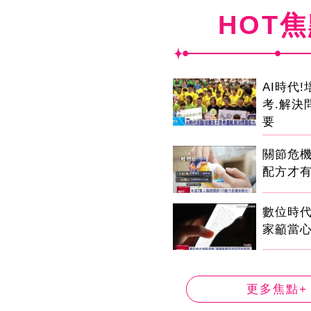
HOT
AI時代
考.解決
要
關節危
配方才
數位時代
家籲當心
更多焦點+