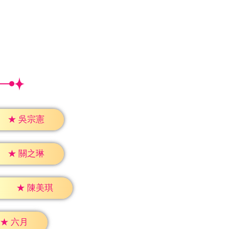
★
吳宗憲
★
關之琳
★
陳美琪
★
六月