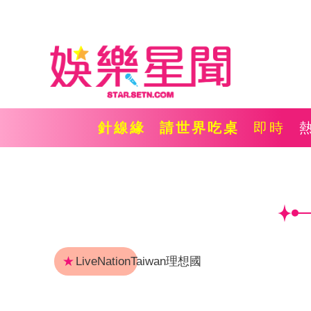
針線緣
請世界吃桌
即時
★
LiveNationTaiwan理想國