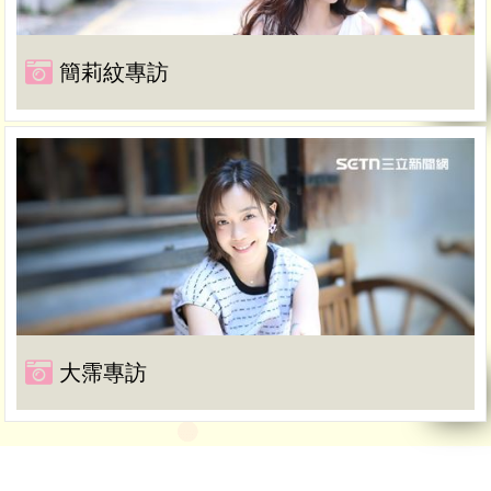
簡莉紋專訪
大霈專訪