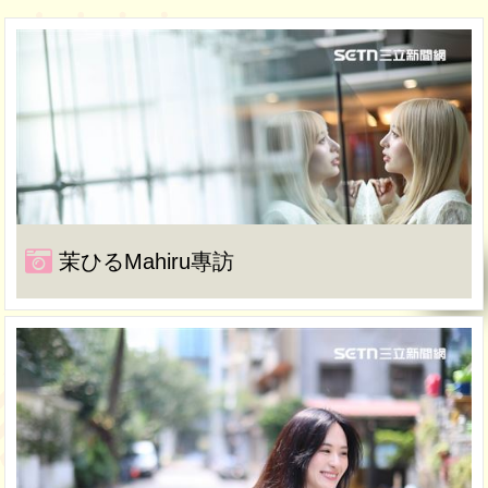
茉ひるMahiru專訪