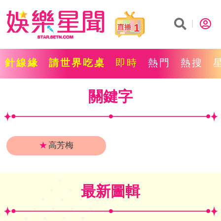
1
針線緣
請世界吃桌
即時
熱門
熱搜
關鍵字
★
高芳梅
最新圖輯