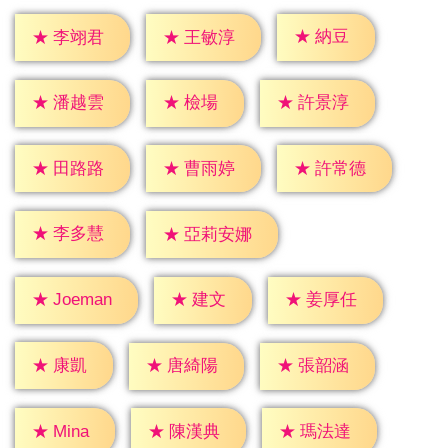
★
納豆
★
李翊君
★
王敏淳
★
檢場
★
潘越雲
★
許景淳
★
田路路
★
曹雨婷
★
許常德
★
李多慧
★
亞莉安娜
★
建文
★
姜厚任
★
Joeman
★
康凱
★
唐綺陽
★
張韶涵
★
Mina
★
陳漢典
★
瑪法達