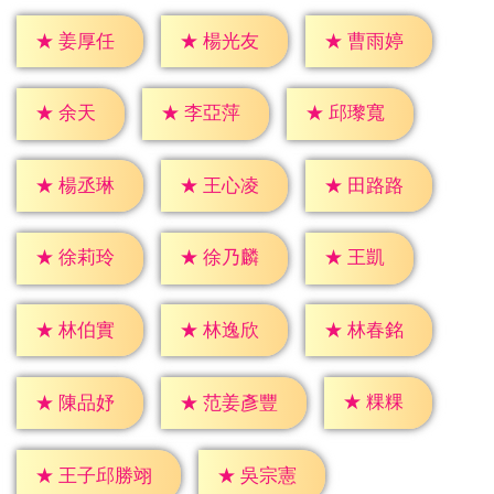
★
姜厚任
★
楊光友
★
曹雨婷
★
余天
★
李亞萍
★
邱瓈寬
★
楊丞琳
★
王心凌
★
田路路
★
王凱
★
徐莉玲
★
徐乃麟
★
林伯實
★
林逸欣
★
林春銘
★
粿粿
★
陳品妤
★
范姜彥豐
★
吳宗憲
★
王子邱勝翊