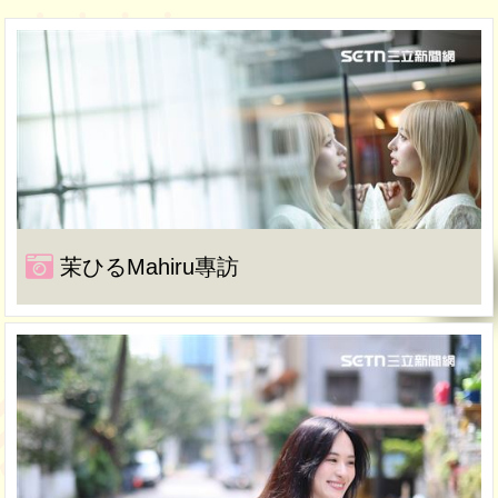
茉ひるMahiru專訪