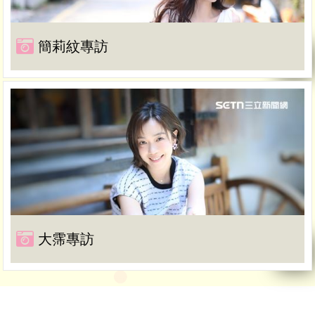
簡莉紋專訪
大霈專訪