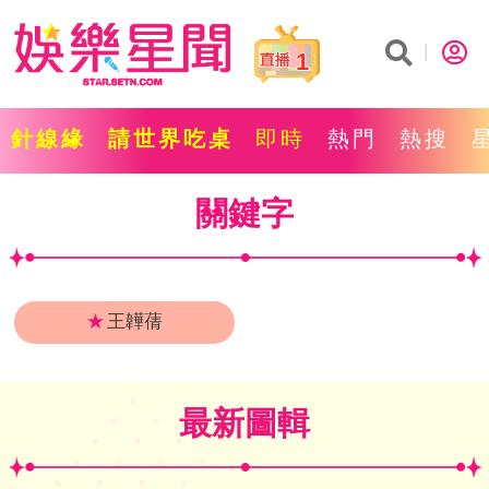
1
針線緣
請世界吃桌
即時
熱門
熱搜
關鍵字
★
王韡蒨
最新圖輯