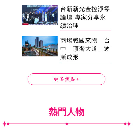
台新新光金控淨零
論壇 專家分享永
續治理
商場戰國來臨 台
中「頂奢大道」逐
漸成形
更多焦點+
熱門人物