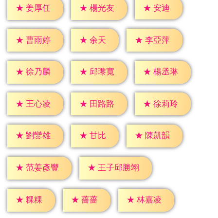
★
安迪
★
姜厚任
★
楊光友
★
余天
★
曹雨婷
★
李亞萍
★
徐乃麟
★
邱瓈寬
★
楊丞琳
★
王心凌
★
田路路
★
徐莉玲
★
甘比
★
劉鑾雄
★
陳凱韻
★
范姜彥豐
★
王子邱勝翊
★
粿粿
★
薔薔
★
林嘉凌