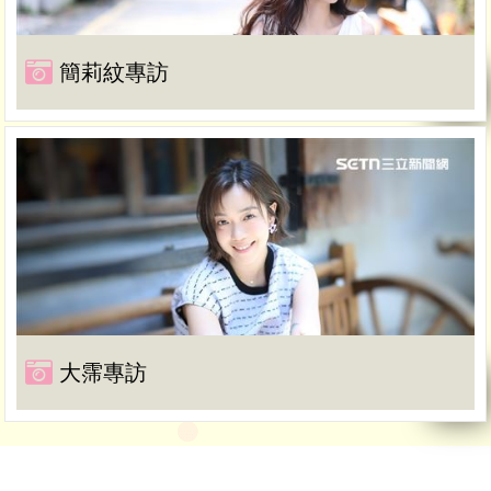
簡莉紋專訪
大霈專訪