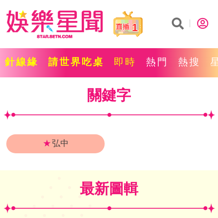
1
針線緣
請世界吃桌
即時
熱門
熱搜
關鍵字
★
弘中
最新圖輯