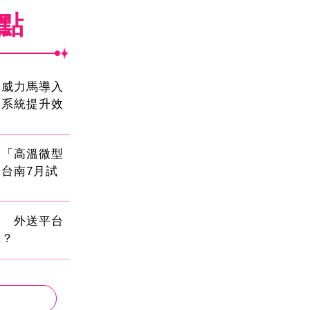
焦點
！威力馬導入
運系統提升效
創「高溫微型
台南7月試
壓 外送平台
擇？