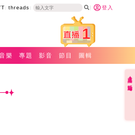
YT
threads
登入
1
音樂
專題
影音
節目
圖輯
直播✦活動