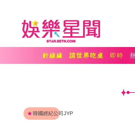
針線緣
請世界吃桌
即時
★
韓國經紀公司JYP