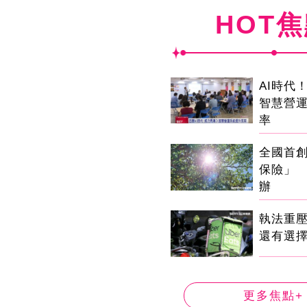
HOT
AI時代
智慧營
率
全國首
保險」 
辦
執法重
還有選
更多焦點+