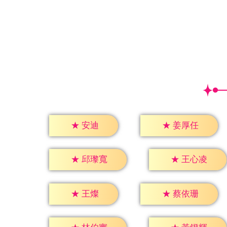
★
安迪
★
姜厚任
★
邱瓈寬
★
王心凌
★
王燦
★
蔡依珊