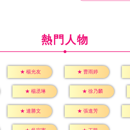
熱門人物
★
楊光友
★
曹雨婷
★
楊丞琳
★
徐乃麟
★
連勝文
★
張進芳