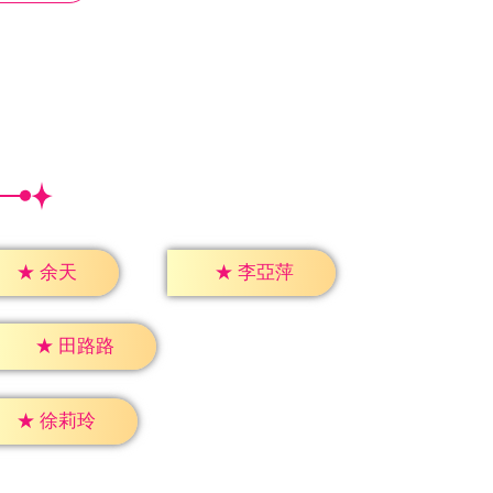
★
余天
★
李亞萍
★
田路路
★
徐莉玲