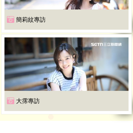
簡莉紋專訪
大霈專訪