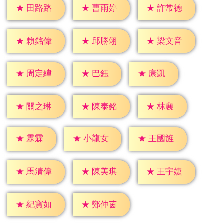
★
田路路
★
曹雨婷
★
許常德
★
賴銘偉
★
邱勝翊
★
梁文音
★
巴鈺
★
康凱
★
周定緯
★
林襄
★
關之琳
★
陳泰銘
★
霖霖
★
小龍女
★
王國旌
★
馬清偉
★
陳美琪
★
王宇婕
★
紀寶如
★
鄭仲茵