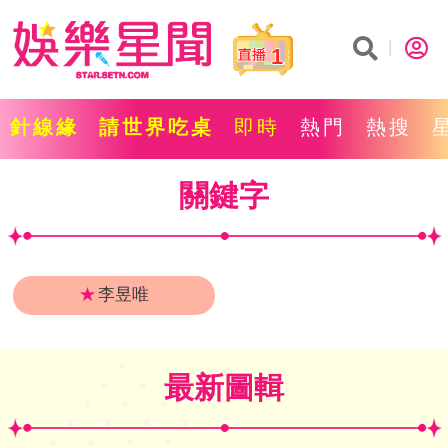
1
針線緣
請世界吃桌
即時
熱門
熱搜
關鍵字
★
李昱唯
最新圖輯