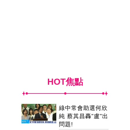
HOT焦點
綠中常會助選何欣
純 蔡其昌轟"盧"出
問題!