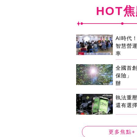
HOT
AI時代
智慧營
率
全國首
保險」 
辦
執法重
還有選
更多焦點+