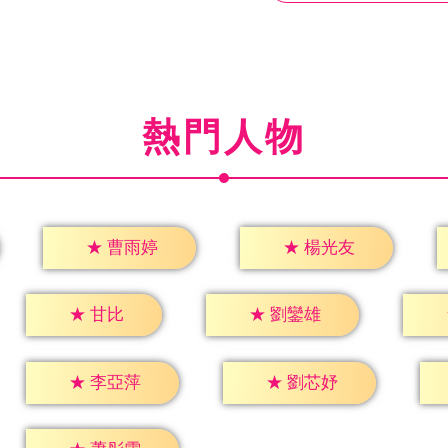
熱門人物
★
曹雨婷
★
楊光友
★
甘比
★
劉鑾雄
★
李亞萍
★
劉芯妤