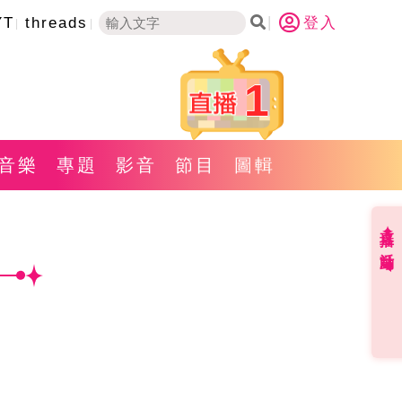
YT
threads
登入
1
音樂
專題
影音
節目
圖輯
直播✦活動