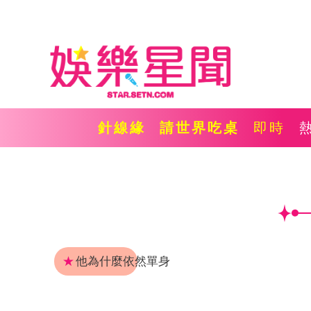
針線緣
請世界吃桌
即時
★
他為什麼依然單身