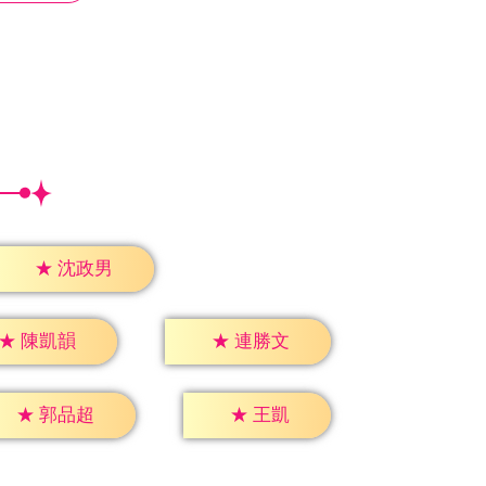
★
沈政男
★
陳凱韻
★
連勝文
★
王凱
★
郭品超