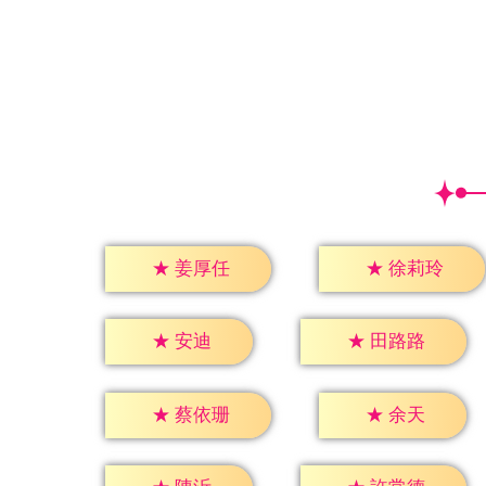
★
姜厚任
★
徐莉玲
★
安迪
★
田路路
★
余天
★
蔡依珊