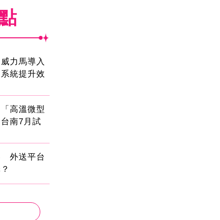
焦點
！威力馬導入
運系統提升效
創「高溫微型
台南7月試
壓 外送平台
擇？