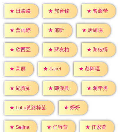
★
田路路
★
郭台銘
★
曾馨瑩
★
邵昕
★
曹雨婷
★
唐綺陽
★
欣西亞
★
蔣友柏
★
黎彼得
★
高群
★
Janet
★
蔡阿嘎
★
紀寶如
★
陳漢典
★
蔣孝勇
★
婷婷
★
LuLu黃路梓茵
★
Selina
★
任容萱
★
任家萱