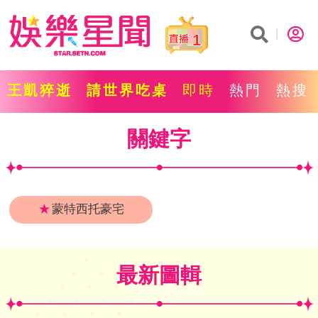
1
王凱猝逝
請世界吃桌
即時
熱門
熱搜
關鍵字
★
蒙特西托豪宅
最新圖輯