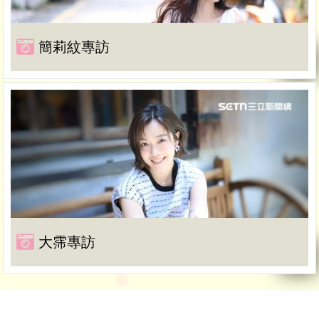
簡莉紋專訪
大霈專訪