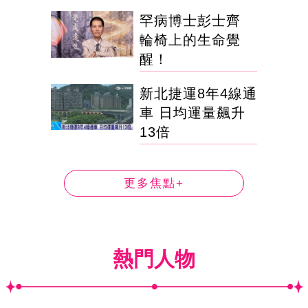
罕病博士彭士齊
輪椅上的生命覺
醒！
新北捷運8年4線通
車 日均運量飆升
13倍
更多焦點+
熱門人物