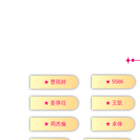
★
5566
★
曹雨婷
★
王凱
★
姜厚任
★
卓偉
★
周杰倫