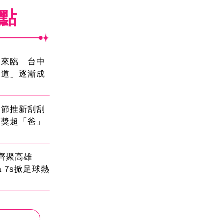
焦點
國來臨 台中
大道」逐漸成
親節推新刮刮
頭獎超「爸」
員齊聚高雄
sa 7s掀足球熱