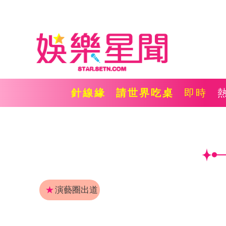
針線緣
請世界吃桌
即時
★
演藝圈出道