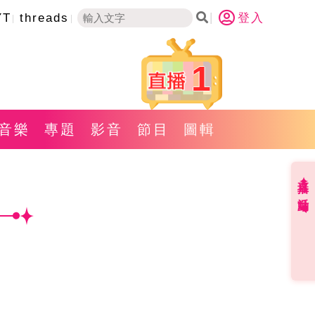
YT
threads
登入
1
音樂
專題
影音
節目
圖輯
直播✦活動