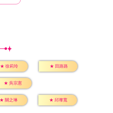
★
徐莉玲
★
田路路
★
吳宗憲
★
關之琳
★
邱瓈寬