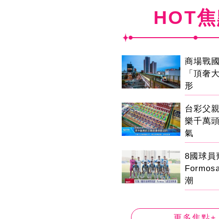
HOT
商場戰
「頂奢
形
台彩父
樂千萬
氣
8國球
Formo
潮
更多焦點+