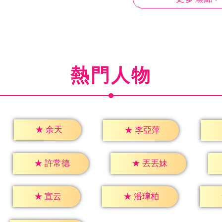
熱門人物
★
余天
★
李亞萍
★
許常德
★
丟丟妹
★
宣云
★
潘瑋柏