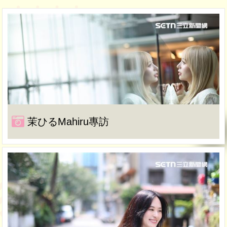
茉ひるMahiru專訪