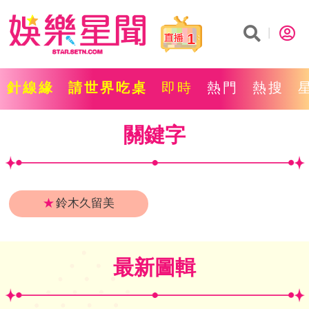
1
針線緣
請世界吃桌
即時
熱門
熱搜
關鍵字
★
鈴木久留美
最新圖輯