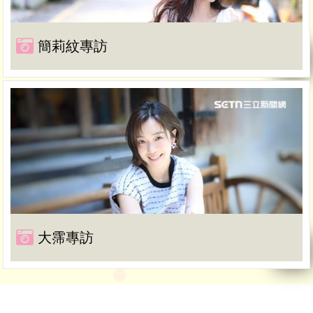
簡莉紋專訪
大霈專訪