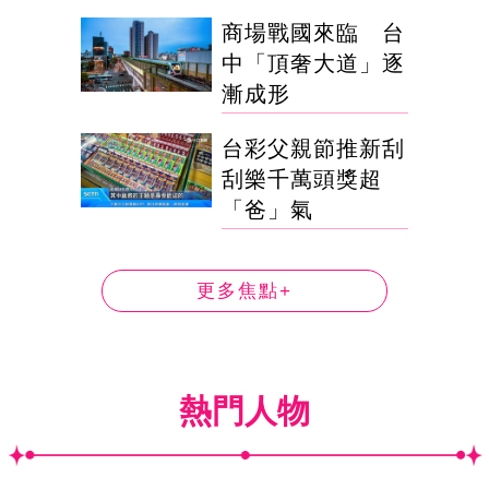
商場戰國來臨 台
中「頂奢大道」逐
漸成形
台彩父親節推新刮
刮樂千萬頭獎超
「爸」氣
更多焦點+
熱門人物