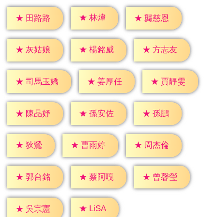
★
林煒
★
田路路
★
龔慈恩
★
灰姑娘
★
楊銘威
★
方志友
★
姜厚任
★
賈靜雯
★
司馬玉嬌
★
孫鵬
★
陳品妤
★
孫安佐
★
狄鶯
★
曹雨婷
★
周杰倫
★
郭台銘
★
蔡阿嘎
★
曾馨瑩
★
LiSA
★
吳宗憲