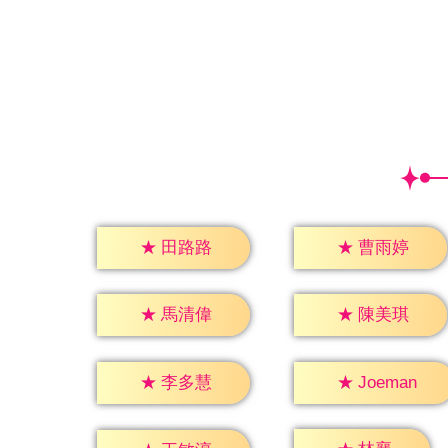
★
田路路
★
曹雨婷
★
馬清偉
★
陳美琪
★
李多慧
★
Joeman