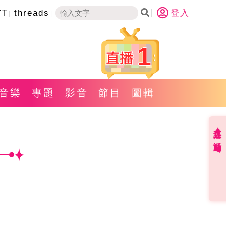
YT
threads
登入
1
音樂
專題
影音
節目
圖輯
直播✦活動