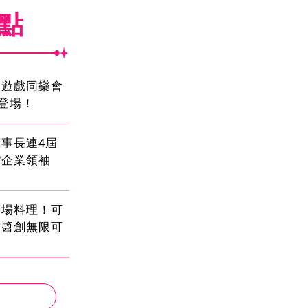
焦點
創遊戲同樂會
日登場！
事長連4屆
灣企業領袖
酒場料理！可
茄醬創無限可