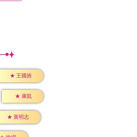
★
王國旌
★
康凱
★
黃明志