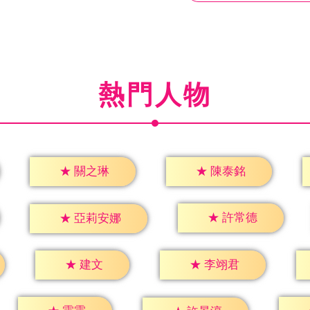
熱門人物
★
關之琳
★
陳泰銘
★
許常德
★
亞莉安娜
★
建文
★
李翊君