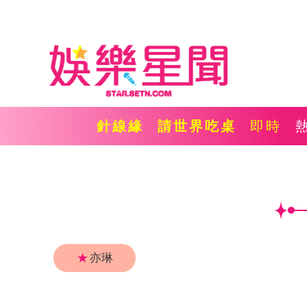
針線緣
請世界吃桌
即時
★
亦琳