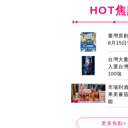
HOT
臺灣原
8月15
台灣大董
入選台
100強
市場到
果美蕃
能
更多焦點+