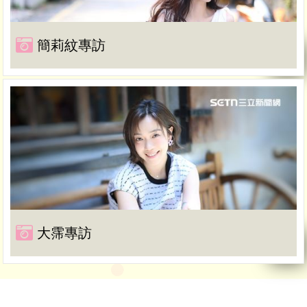
簡莉紋專訪
大霈專訪