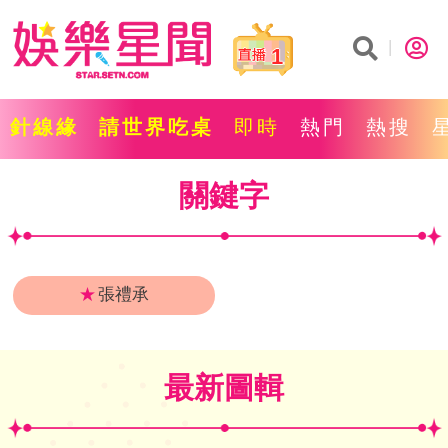
1
針線緣
請世界吃桌
即時
熱門
熱搜
關鍵字
★
張禮承
最新圖輯