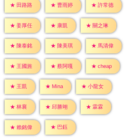
★
田路路
★
曹雨婷
★
許常德
★
康凱
★
姜厚任
★
關之琳
★
陳泰銘
★
陳美琪
★
馬清偉
★
cheap
★
王國旌
★
蔡阿嘎
★
王凱
★
Mina
★
小龍女
★
林襄
★
霖霖
★
邱勝翊
★
巴鈺
★
賴銘偉