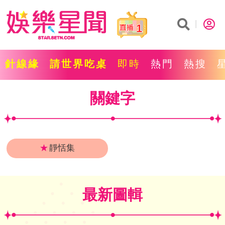
1
針線緣
請世界吃桌
即時
熱門
熱搜
關鍵字
★
靜恬集
最新圖輯