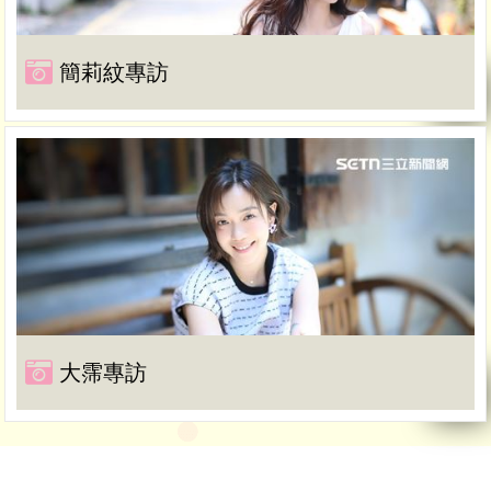
簡莉紋專訪
大霈專訪