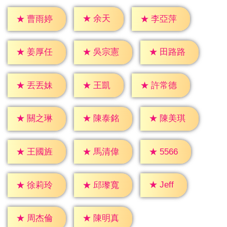
★
余天
★
曹雨婷
★
李亞萍
★
姜厚任
★
吳宗憲
★
田路路
★
王凱
★
丟丟妹
★
許常德
★
關之琳
★
陳泰銘
★
陳美琪
★
5566
★
王國旌
★
馬清偉
★
Jeff
★
徐莉玲
★
邱瓈寬
★
周杰倫
★
陳明真