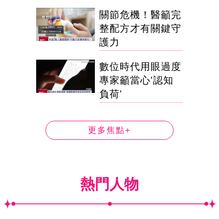
關節危機！醫籲完
整配方才有關鍵守
護力
數位時代用眼過度
專家籲當心'認知
負荷'
更多焦點+
熱門人物