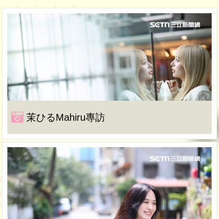
茉ひるMahiru專訪