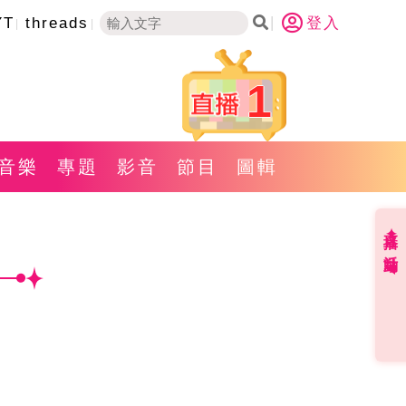
YT
threads
登入
1
音樂
專題
影音
節目
圖輯
直播✦活動