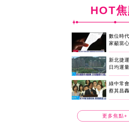
HOT
數位時代
家籲當心
新北捷運
日均運量
綠中常
蔡其昌轟
更多焦點+