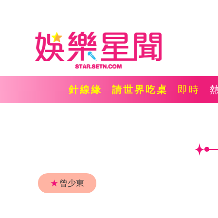
針線緣
請世界吃桌
即時
★
曾少東