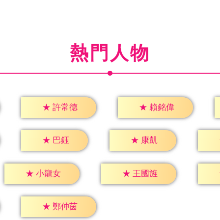
熱門人物
★
許常德
★
賴銘偉
★
巴鈺
★
康凱
★
小龍女
★
王國旌
★
鄭仲茵