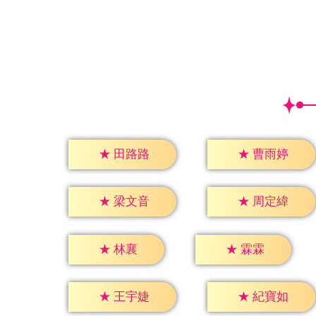
★
田路路
★
曹雨婷
★
梁文音
★
周定緯
★
林襄
★
霖霖
★
王宇婕
★
紀寶如