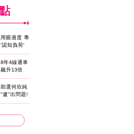
焦點
用眼過度 專
'認知負荷'
8年4線通車
飆升13倍
會助選何欣純
"盧"出問題!