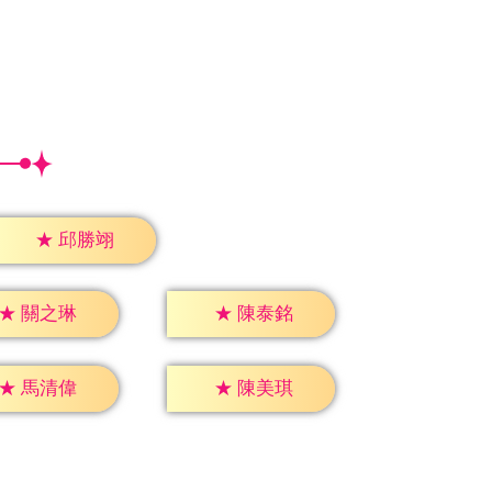
★
邱勝翊
★
關之琳
★
陳泰銘
★
馬清偉
★
陳美琪