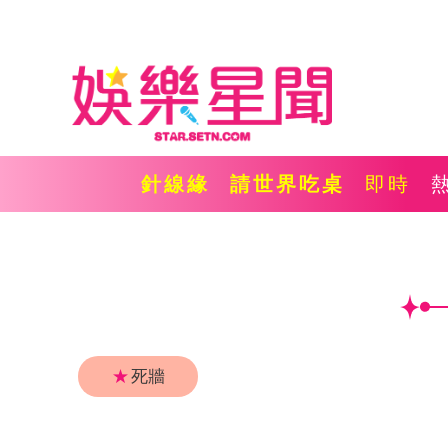
針線緣
請世界吃桌
即時
★
死牆