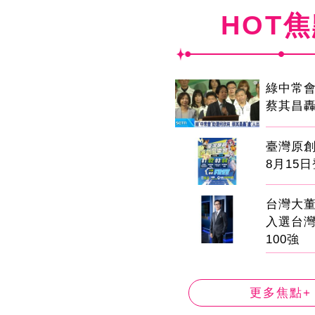
HOT
綠中常
蔡其昌轟
臺灣原
8月15
台灣大董
入選台
100強
更多焦點+