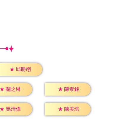
★
邱勝翊
★
關之琳
★
陳泰銘
★
馬清偉
★
陳美琪