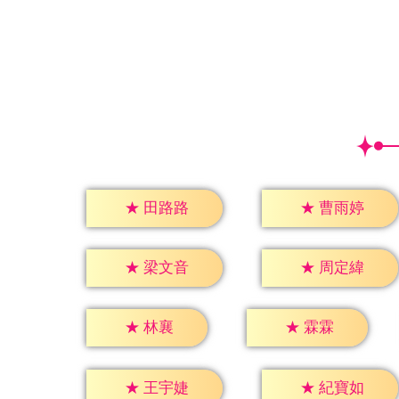
★
田路路
★
曹雨婷
★
梁文音
★
周定緯
★
林襄
★
霖霖
★
王宇婕
★
紀寶如