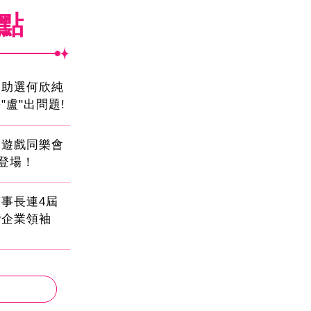
焦點
會助選何欣純
"盧"出問題!
創遊戲同樂會
日登場！
事長連4屆
灣企業領袖