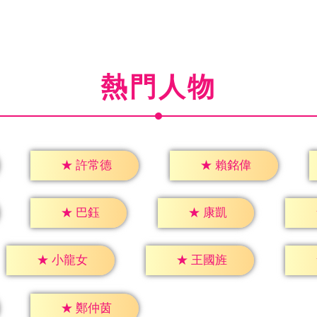
熱門人物
★
許常德
★
賴銘偉
★
巴鈺
★
康凱
★
小龍女
★
王國旌
★
鄭仲茵