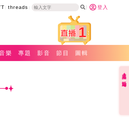
YT
threads
登入
1
音樂
專題
影音
節目
圖輯
直播✦活動