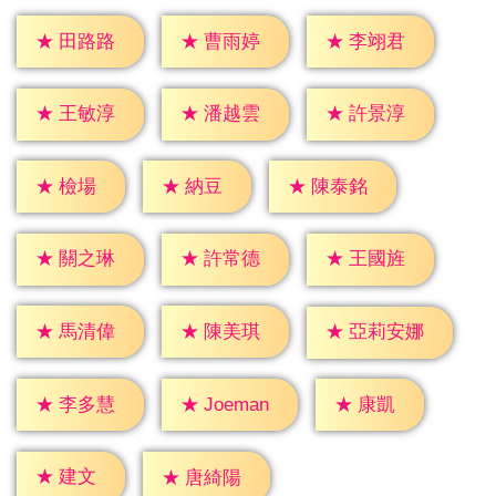
★
田路路
★
曹雨婷
★
李翊君
★
王敏淳
★
潘越雲
★
許景淳
★
檢場
★
納豆
★
陳泰銘
★
關之琳
★
許常德
★
王國旌
★
馬清偉
★
陳美琪
★
亞莉安娜
★
康凱
★
李多慧
★
Joeman
★
建文
★
唐綺陽