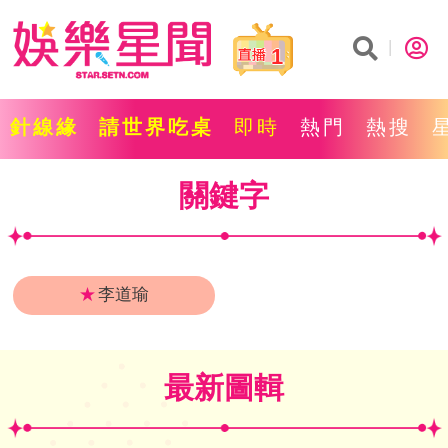
1
針線緣
請世界吃桌
即時
熱門
熱搜
關鍵字
★
李道瑜
最新圖輯