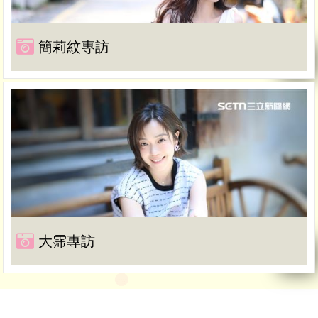
簡莉紋專訪
大霈專訪