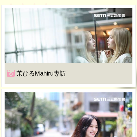
茉ひるMahiru專訪