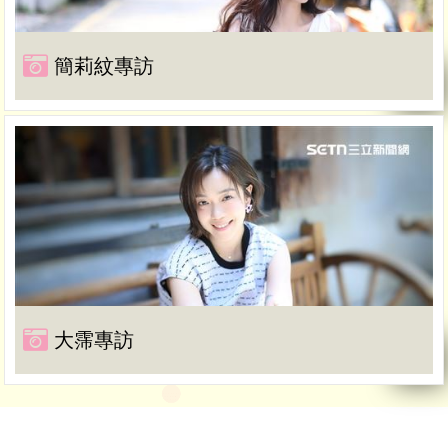
簡莉紋專訪
大霈專訪