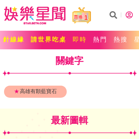
1
針線緣
請世界吃桌
即時
熱門
熱搜
關鍵字
★
高雄有顆藍寶石
最新圖輯