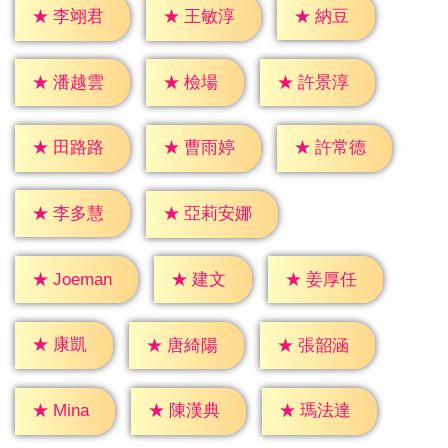
★
納豆
★
李翊君
★
王敏淳
★
檢場
★
潘越雲
★
許景淳
★
田路路
★
曹雨婷
★
許常德
★
李多慧
★
亞莉安娜
★
建文
★
姜厚任
★
Joeman
★
康凱
★
唐綺陽
★
張韶涵
★
Mina
★
陳漢典
★
瑪法達