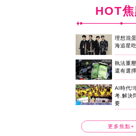
HOT
理想混
海追星
執法重
還有選
AI時代
考.解決
要
更多焦點+