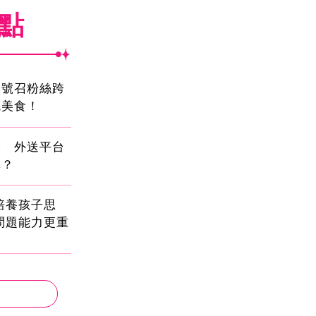
焦點
蛋號召粉絲跨
吃美食！
壓 外送平台
擇？
!培養孩子思
問題能力更重