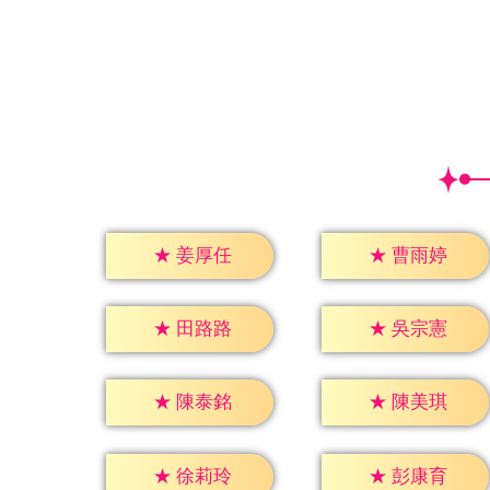
★
姜厚任
★
曹雨婷
★
田路路
★
吳宗憲
★
陳泰銘
★
陳美琪
★
徐莉玲
★
彭康育