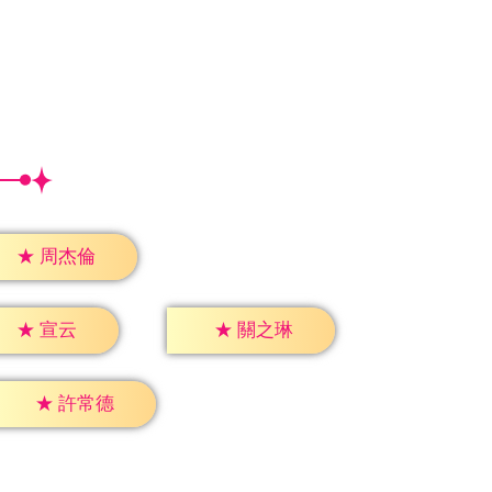
★
周杰倫
★
宣云
★
關之琳
★
許常德