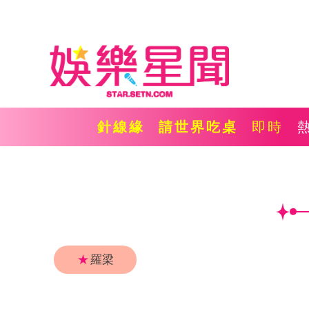
針線緣
請世界吃桌
即時
★
羅梁