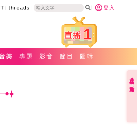
YT
threads
登入
1
音樂
專題
影音
節目
圖輯
直播✦活動