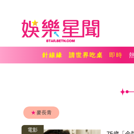
針線緣
請世界吃桌
即時
★
麥長青
電影
75歲「