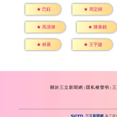
★
巴鈺
★
周定緯
★
馬清偉
★
陳泰銘
★
林襄
★
王宇婕
關於三立新聞網
隱私權聲明
三
三立新聞網
為了提