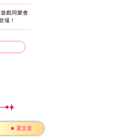
創遊戲同樂會
日登場！
★
梁文音