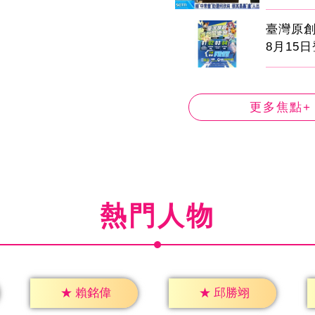
臺灣原
8月15
更多焦點+
熱門人物
★
賴銘偉
★
邱勝翊