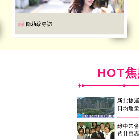
簡莉紋專訪
HOT
新北捷運
日均運量
綠中常
蔡其昌轟