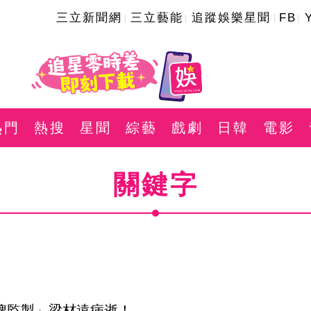
三立新聞網
三立藝能
追蹤娛樂星聞
FB
熱門
熱搜
星聞
綜藝
戲劇
日韓
電影
關鍵字
金牌監製」梁材遠病逝！