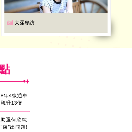
大霈專訪
焦點
8年4線通車
飆升13倍
會助選何欣純
"盧"出問題!