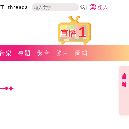
YT
threads
登入
1
音樂
專題
影音
節目
圖輯
直播✦活動