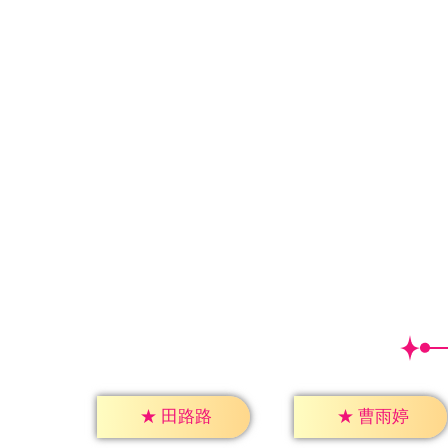
★
田路路
★
曹雨婷