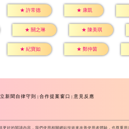
★
康凱
★
許常德
★
關之琳
★
陳美琪
★
紀寶如
★
鄭仲茵
立新聞自律守則
合作提案窗口
意見反應
供更好的閱讀內容，我們使用相關網站技術來改善使用者體驗，也尊重用