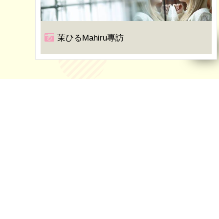
茉ひるMahiru專訪