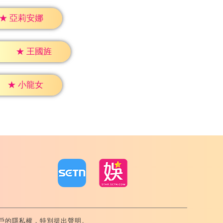
★
亞莉安娜
★
王國旌
★
小龍女
戶的隱私權，特別提出聲明。