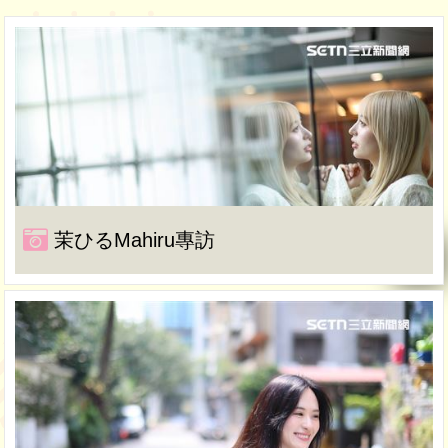
茉ひるMahiru專訪