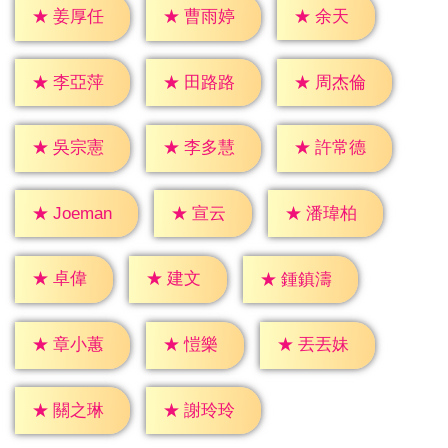
★
余天
★
姜厚任
★
曹雨婷
★
李亞萍
★
田路路
★
周杰倫
★
吳宗憲
★
李多慧
★
許常德
★
宣云
★
潘瑋柏
★
Joeman
★
卓偉
★
建文
★
鍾鎮濤
★
愷樂
★
章小蕙
★
丟丟妹
★
關之琳
★
謝玲玲