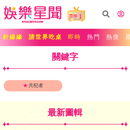
1
針線緣
請世界吃桌
即時
熱門
熱搜
關鍵字
★
共犯者
最新圖輯