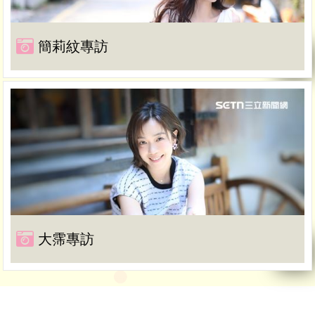
簡莉紋專訪
大霈專訪