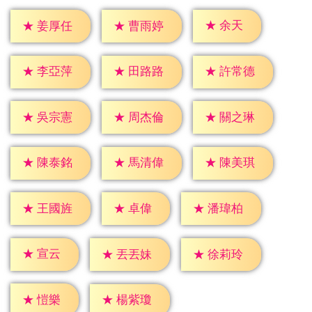
★
余天
★
姜厚任
★
曹雨婷
★
李亞萍
★
田路路
★
許常德
★
吳宗憲
★
周杰倫
★
關之琳
★
陳泰銘
★
馬清偉
★
陳美琪
★
卓偉
★
王國旌
★
潘瑋柏
★
宣云
★
丟丟妹
★
徐莉玲
★
愷樂
★
楊紫瓊