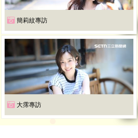
簡莉紋專訪
大霈專訪