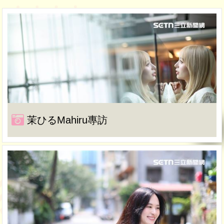
茉ひるMahiru專訪