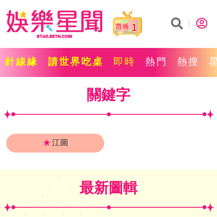
1
針線緣
請世界吃桌
即時
熱門
熱搜
關鍵字
★
江圖
最新圖輯