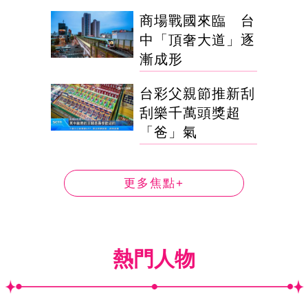
商場戰國來臨 台
中「頂奢大道」逐
漸成形
台彩父親節推新刮
刮樂千萬頭獎超
「爸」氣
更多焦點+
熱門人物