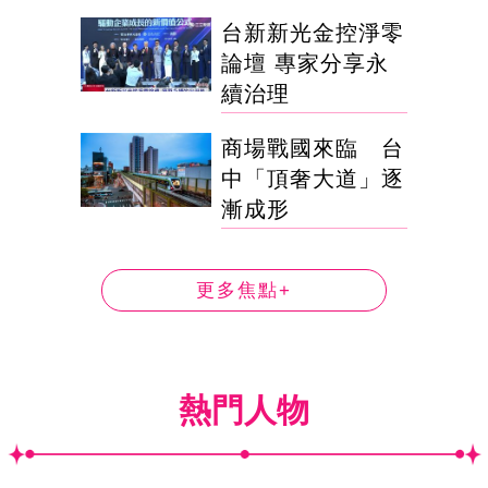
台新新光金控淨零
論壇 專家分享永
續治理
商場戰國來臨 台
中「頂奢大道」逐
漸成形
更多焦點+
熱門人物