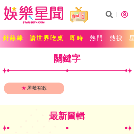
1
針線緣
請世界吃桌
即時
熱門
熱搜
關鍵字
★
屋敷裕政
最新圖輯