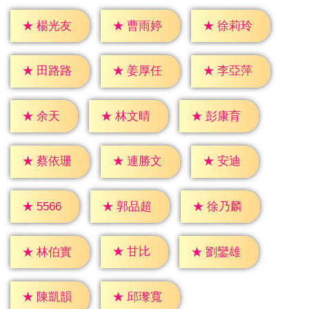
★
楊光友
★
曹雨婷
★
徐莉玲
★
田路路
★
姜厚任
★
李亞萍
★
余天
★
林文晴
★
彭康育
★
安迪
★
蔡依珊
★
連勝文
★
5566
★
郭品超
★
徐乃麟
★
甘比
★
林伯實
★
劉鑾雄
★
陳凱韻
★
邱瓈寬