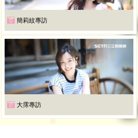
簡莉紋專訪
大霈專訪