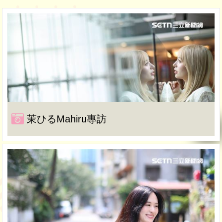
茉ひるMahiru專訪