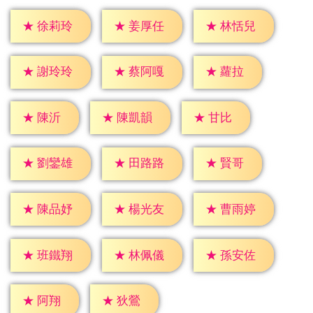
★
徐莉玲
★
姜厚任
★
林恬兒
★
蘿拉
★
謝玲玲
★
蔡阿嘎
★
陳沂
★
甘比
★
陳凱韻
★
賢哥
★
劉鑾雄
★
田路路
★
陳品妤
★
楊光友
★
曹雨婷
★
班鐵翔
★
林佩儀
★
孫安佐
★
阿翔
★
狄鶯