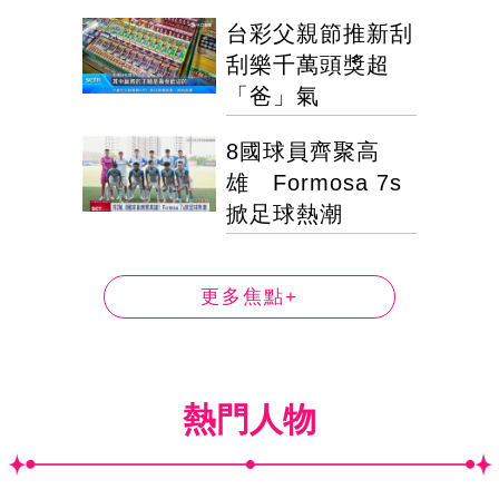
台彩父親節推新刮
刮樂千萬頭獎超
「爸」氣
8國球員齊聚高
雄 Formosa 7s
掀足球熱潮
更多焦點+
熱門人物