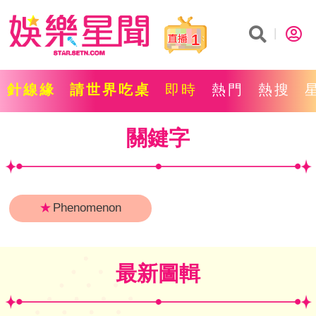
1
針線緣
請世界吃桌
即時
熱門
熱搜
關鍵字
★
Phenomenon
最新圖輯