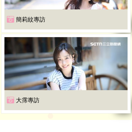
簡莉紋專訪
大霈專訪