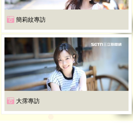
簡莉紋專訪
大霈專訪