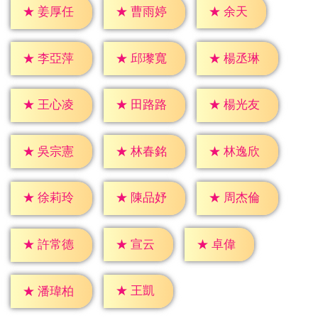
★
余天
★
姜厚任
★
曹雨婷
★
李亞萍
★
邱瓈寬
★
楊丞琳
★
王心凌
★
田路路
★
楊光友
★
吳宗憲
★
林春銘
★
林逸欣
★
徐莉玲
★
陳品妤
★
周杰倫
★
宣云
★
卓偉
★
許常德
★
王凱
★
潘瑋柏