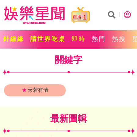
1
針線緣
請世界吃桌
即時
熱門
熱搜
關鍵字
★
天若有情
最新圖輯