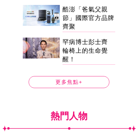
酷澎「爸氣父親
節」國際官方品牌
齊聚
罕病博士彭士齊
輪椅上的生命覺
醒！
更多焦點+
熱門人物