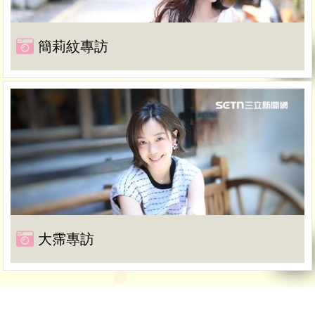
簡莉紋專訪
大霈專訪