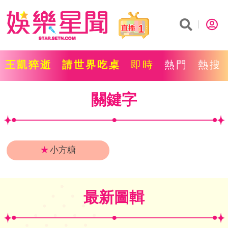
1
王凱猝逝
請世界吃桌
即時
熱門
熱搜
關鍵字
★
小方糖
最新圖輯