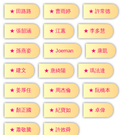
★
田路路
★
曹雨婷
★
許常德
★
江蕙
★
張韶涵
★
李多慧
★
康凱
★
孫燕姿
★
Joeman
★
建文
★
唐綺陽
★
瑪法達
★
姜厚任
★
周杰倫
★
阮橋本
★
卓偉
★
顏正國
★
紀寶如
★
蕭敬騰
★
許效舜