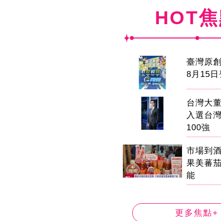
HOT
臺灣原
8月15
台灣大董
入選台
100強
市場到
果美蕃
能
更多焦點+