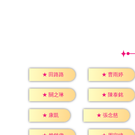
★
田路路
★
曹雨婷
★
關之琳
★
陳泰銘
★
康凱
★
張念慈