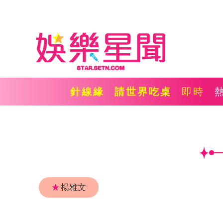
針線緣
請世界吃桌
即時
★
楊雅文