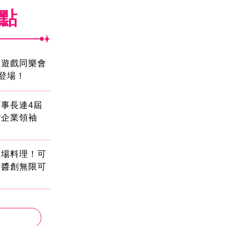
焦點
創遊戲同樂會
日登場！
事長連4屆
灣企業領袖
酒場料理！可
茄醬創無限可