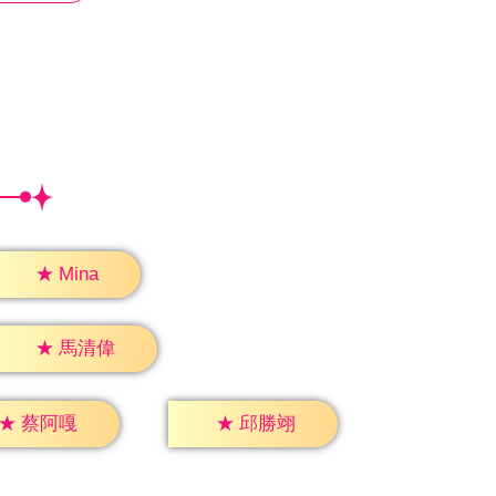
★
Mina
★
馬清偉
★
蔡阿嘎
★
邱勝翊