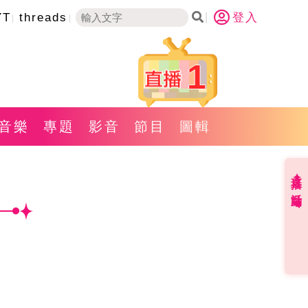
YT
threads
登入
1
音樂
專題
影音
節目
圖輯
直播✦活動