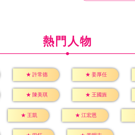
熱門人物
★
許常德
★
姜厚任
★
陳美琪
★
王國旌
★
王凱
★
江宏恩