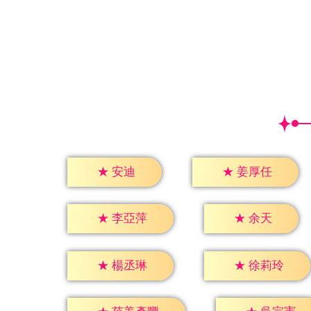
★
安迪
★
姜厚任
★
余天
★
李亞萍
★
楊丞琳
★
徐莉玲