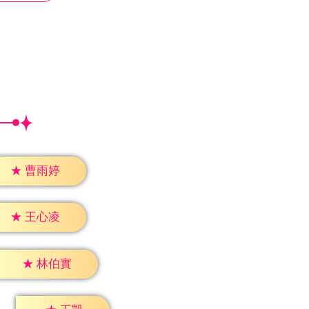
★
曹雨婷
★
王心凌
★
林伯實