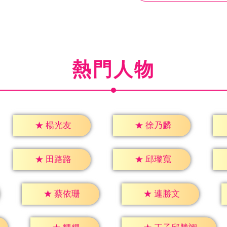
熱門人物
★
楊光友
★
徐乃麟
★
田路路
★
邱瓈寬
★
蔡依珊
★
連勝文