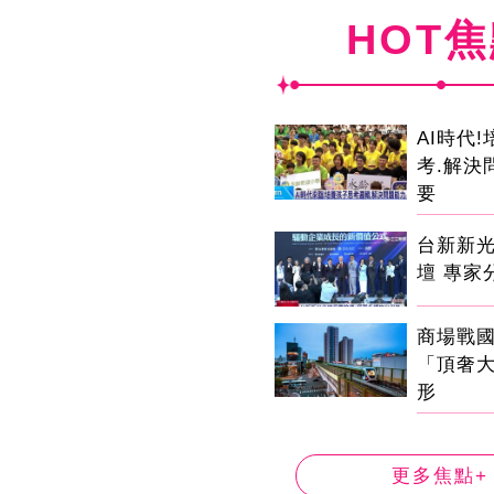
HOT
AI時代
考.解決
要
台新新
壇 專家
商場戰
「頂奢
形
更多焦點+