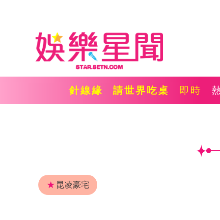
針線緣
請世界吃桌
即時
★
昆凌豪宅