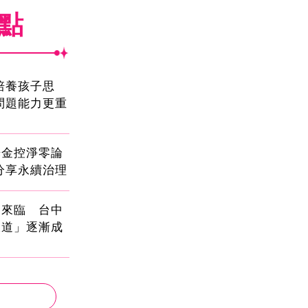
焦點
!培養孩子思
問題能力更重
光金控淨零論
分享永續治理
國來臨 台中
大道」逐漸成