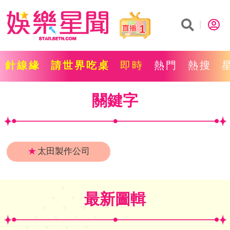
1
針線緣
請世界吃桌
即時
熱門
熱搜
關鍵字
★
太田製作公司
最新圖輯