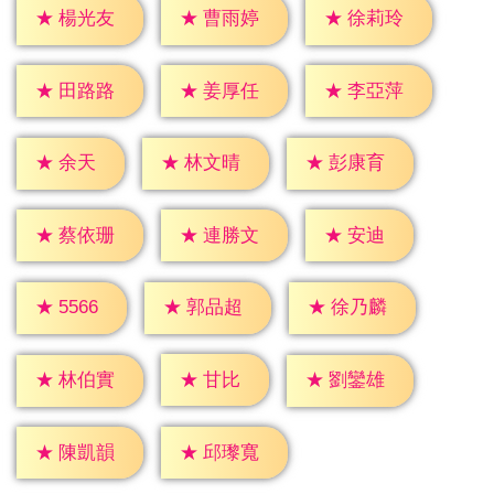
★
楊光友
★
曹雨婷
★
徐莉玲
★
田路路
★
姜厚任
★
李亞萍
★
余天
★
林文晴
★
彭康育
★
安迪
★
蔡依珊
★
連勝文
★
5566
★
郭品超
★
徐乃麟
★
甘比
★
林伯實
★
劉鑾雄
★
陳凱韻
★
邱瓈寬