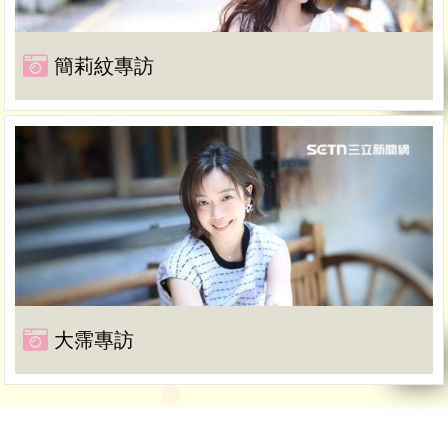
簡莉紋專訪
大霈專訪