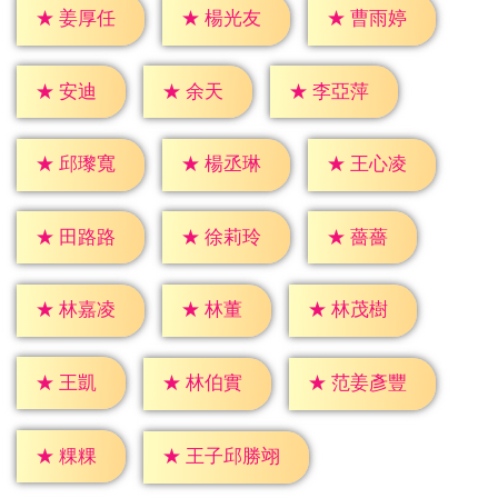
★
姜厚任
★
楊光友
★
曹雨婷
★
安迪
★
余天
★
李亞萍
★
邱瓈寬
★
楊丞琳
★
王心凌
★
薔薔
★
田路路
★
徐莉玲
★
林董
★
林嘉凌
★
林茂樹
★
王凱
★
林伯實
★
范姜彥豐
★
粿粿
★
王子邱勝翊