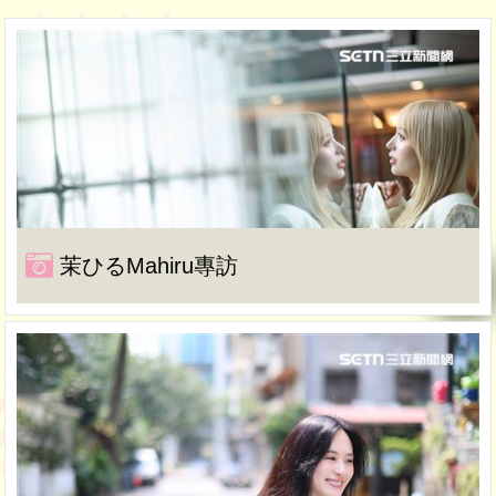
茉ひるMahiru專訪