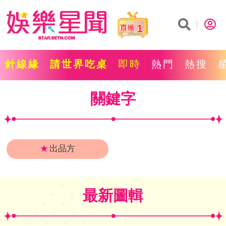
1
針線緣
請世界吃桌
即時
熱門
熱搜
關鍵字
★
出品方
最新圖輯