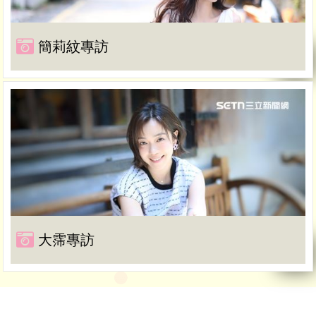
簡莉紋專訪
大霈專訪