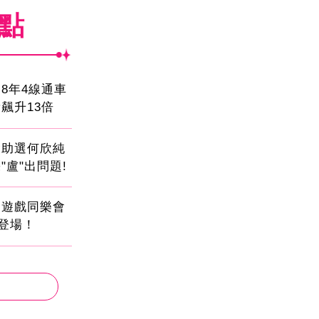
焦點
8年4線通車
飆升13倍
會助選何欣純
"盧"出問題!
創遊戲同樂會
日登場！