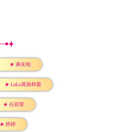
★
蔣友柏
★
LuLu黃路梓茵
★
任容萱
★
婷婷