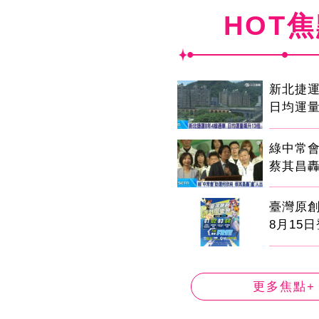
HOT
新北捷運
日均運量
綠中常
蔡其昌轟
臺灣原
8月15
更多焦點+