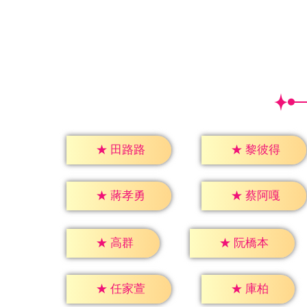
★
田路路
★
黎彼得
★
蔣孝勇
★
蔡阿嘎
★
高群
★
阮橋本
★
庫柏
★
任家萱