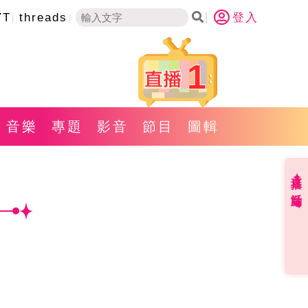
YT
threads
登入
1
音樂
專題
影音
節目
圖輯
直播✦活動