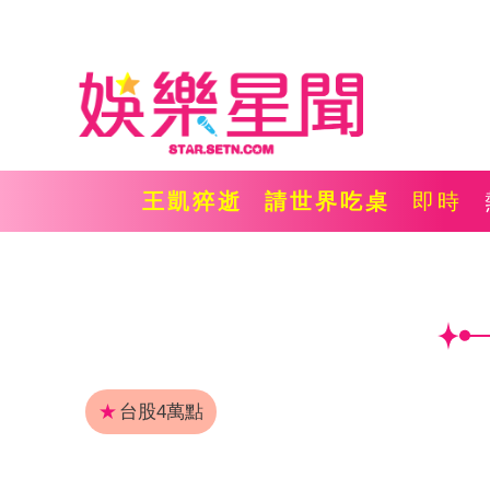
王凱猝逝
請世界吃桌
即時
★
台股4萬點