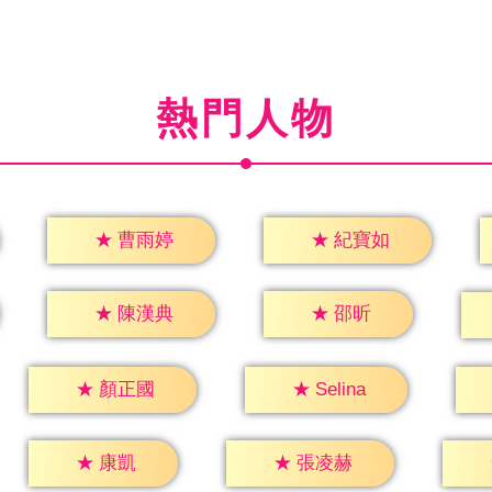
熱門人物
★
曹雨婷
★
紀寶如
★
邵昕
★
陳漢典
★
Selina
★
顏正國
★
康凱
★
張凌赫