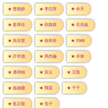
★
余天
★
曹雨婷
★
李亞萍
★
姜厚任
★
田路路
★
丟丟妹
★
5566
★
吳宗憲
★
徐莉玲
★
卓偉
★
許常德
★
周杰倫
★
宣云
★
王凱
★
潘瑋柏
★
隋棠
★
千千
★
孫德榮
★
浩子
★
藍正龍