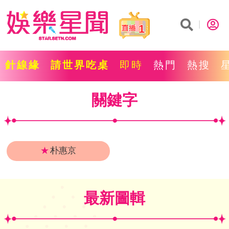
1
針線緣
請世界吃桌
即時
熱門
熱搜
關鍵字
★
朴惠京
最新圖輯