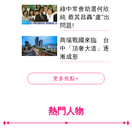
綠中常會助選何欣
純 蔡其昌轟"盧"出
問題!
商場戰國來臨 台
中「頂奢大道」逐
漸成形
更多焦點+
熱門人物