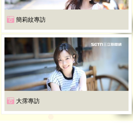
簡莉紋專訪
大霈專訪