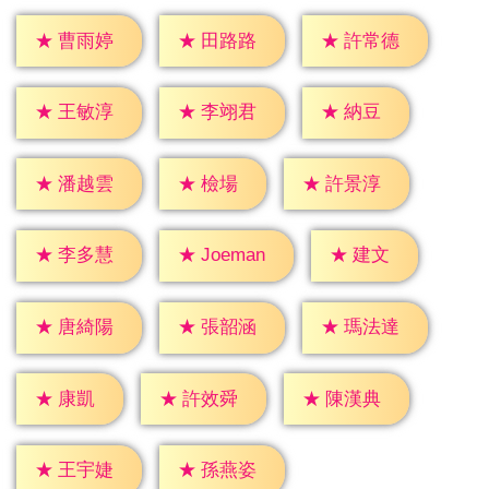
★
曹雨婷
★
田路路
★
許常德
★
納豆
★
王敏淳
★
李翊君
★
檢場
★
潘越雲
★
許景淳
★
建文
★
李多慧
★
Joeman
★
唐綺陽
★
張韶涵
★
瑪法達
★
康凱
★
許效舜
★
陳漢典
★
王宇婕
★
孫燕姿