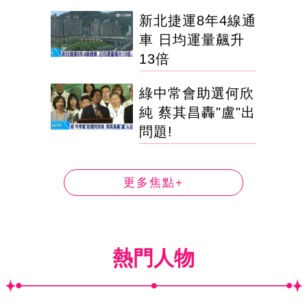
新北捷運8年4線通
車 日均運量飆升
13倍
綠中常會助選何欣
純 蔡其昌轟"盧"出
問題!
更多焦點+
熱門人物