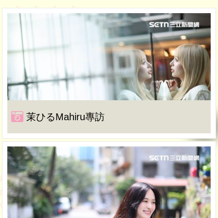
茉ひるMahiru專訪