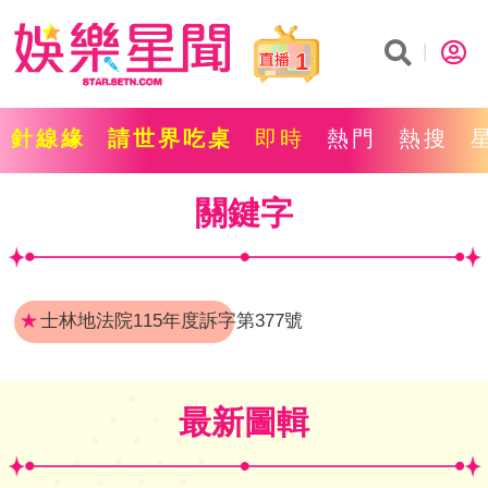
1
針線緣
請世界吃桌
即時
熱門
熱搜
關鍵字
★
士林地法院115年度訴字第377號
最新圖輯