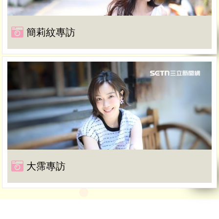
簡莉紋專訪
大霈專訪