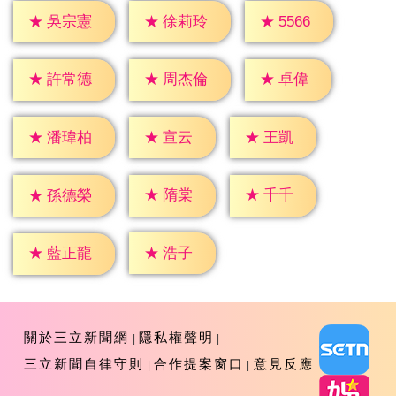
★
5566
★
吳宗憲
★
徐莉玲
★
卓偉
★
許常德
★
周杰倫
★
宣云
★
王凱
★
潘瑋柏
★
隋棠
★
千千
★
孫德榮
★
浩子
★
藍正龍
關於三立新聞網
隱私權聲明
三立新聞自律守則
合作提案窗口
意見反應