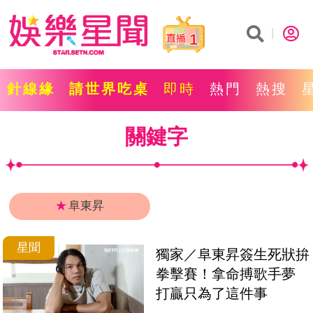
1
針線緣
請世界吃桌
即時
熱門
熱搜
關鍵字
★
阜東昇
星聞
獨家／阜東昇簽生死狀拚
拳擊賽！拿命搏歌手夢　
打贏只為了這件事