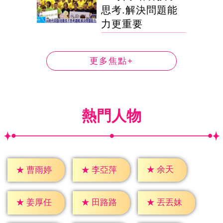
思考.解決問題能
力更重要
更多焦點+
熱門人物
★
余天
★
曹雨婷
★
李亞萍
★
姜厚任
★
田路路
★
丟丟妹