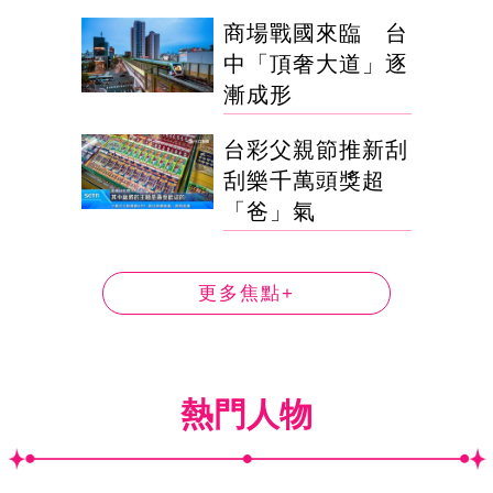
商場戰國來臨 台
中「頂奢大道」逐
漸成形
台彩父親節推新刮
刮樂千萬頭獎超
「爸」氣
更多焦點+
熱門人物