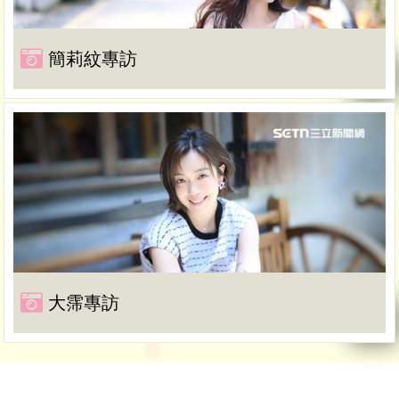
簡莉紋專訪
大霈專訪