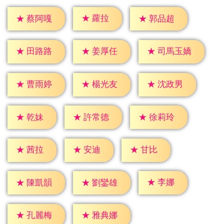
★
蘿拉
★
蔡阿嘎
★
郭品超
★
田路路
★
姜厚任
★
司馬玉嬌
★
曹雨婷
★
楊光友
★
沈政男
★
乾妹
★
許常德
★
徐莉玲
★
茜拉
★
安迪
★
甘比
★
李娜
★
陳凱韻
★
劉鑾雄
★
孔麗梅
★
雅典娜