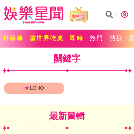
1
針線緣
請世界吃桌
即時
熱門
熱搜
關鍵字
★
LOHO
最新圖輯