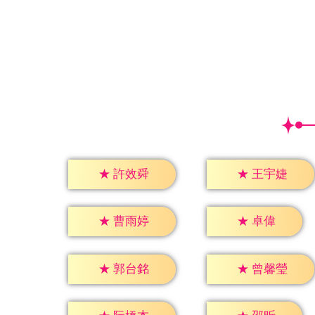
★
許效舜
★
王宇婕
★
卓偉
★
曹雨婷
★
郭台銘
★
曾馨瑩