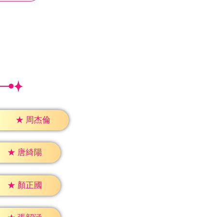
★
周杰倫
★
唐綺陽
★
顏正國