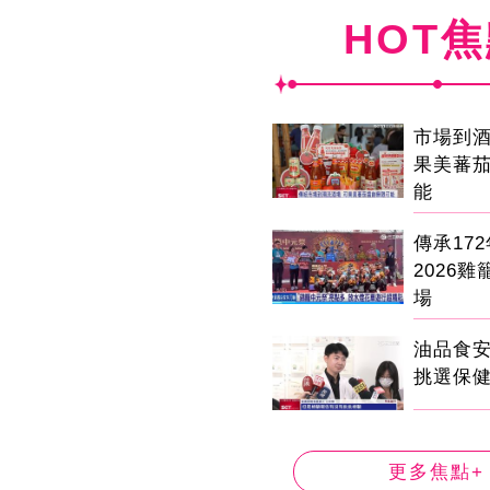
HOT
市場到
果美蕃
能
傳承17
2026
場
油品食
挑選保
更多焦點+