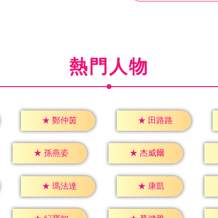
熱門人物
★
鄭仲茵
★
田路路
★
孫燕姿
★
杰威爾
★
康凱
★
瑪法達