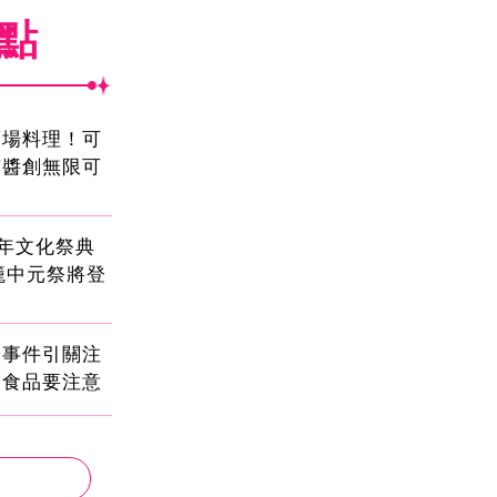
焦點
酒場料理！可
茄醬創無限可
2年文化祭典
雞籠中元祭將登
安事件引關注
健食品要注意