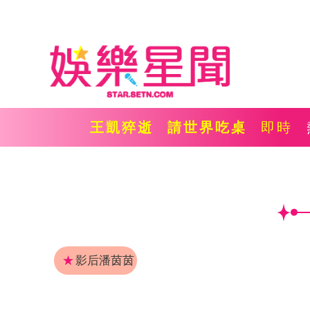
王凱猝逝
請世界吃桌
即時
★
影后潘茵茵