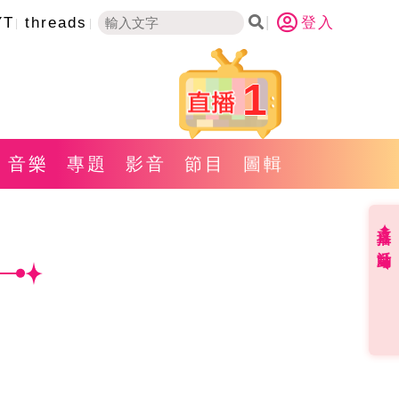
YT
threads
登入
1
音樂
專題
影音
節目
圖輯
直播✦活動