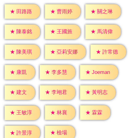
★
田路路
★
曹雨婷
★
關之琳
★
陳泰銘
★
王國旌
★
馬清偉
★
陳美琪
★
許常德
★
亞莉安娜
★
康凱
★
李多慧
★
Joeman
★
建文
★
李翊君
★
黃明志
★
林襄
★
霖霖
★
王敏淳
★
檢場
★
許景淳