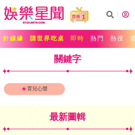
1
針線緣
請世界吃桌
即時
熱門
熱搜
關鍵字
★
育兒心聲
最新圖輯