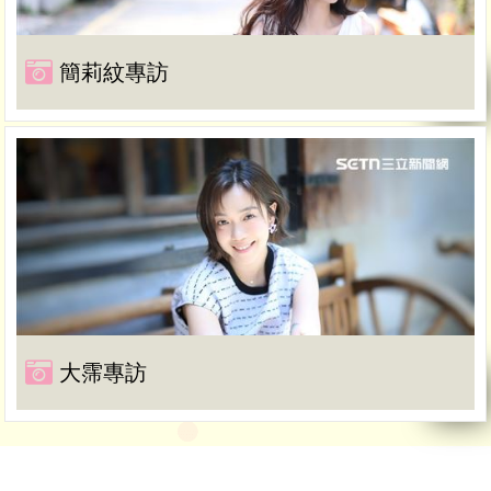
簡莉紋專訪
大霈專訪