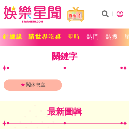
1
針線緣
請世界吃桌
即時
熱門
熱搜
關鍵字
★
闖休息室
最新圖輯