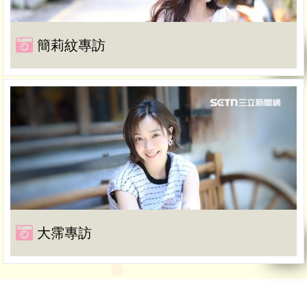
簡莉紋專訪
大霈專訪