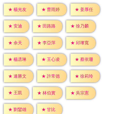
★
楊光友
★
曹雨婷
★
姜厚任
★
安迪
★
田路路
★
徐乃麟
★
余天
★
李亞萍
★
邱瓈寬
★
楊丞琳
★
王心凌
★
蔡依珊
★
連勝文
★
許常德
★
徐莉玲
★
王凱
★
林伯實
★
吳宗憲
★
甘比
★
劉鑾雄