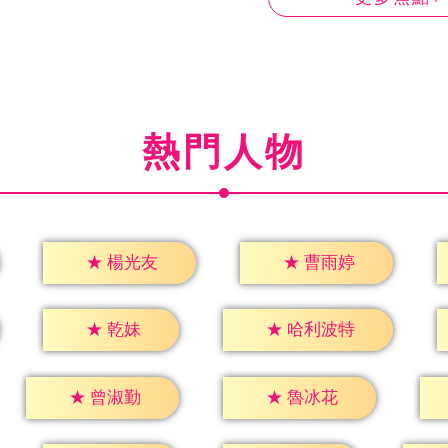
熱門人物
★
楊光友
★
曹雨婷
★
乾妹
★
哈利波特
★
曾淑勤
★
魯冰花