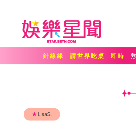
針線緣
請世界吃桌
即時
★
LisaS.