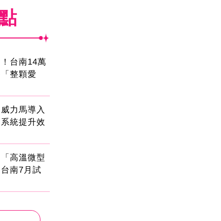
焦點
！台南14萬
餐「整顆愛
！威力馬導入
運系統提升效
創「高溫微型
台南7月試