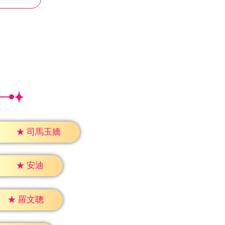
★
司馬玉嬌
★
安迪
★
羅文聰