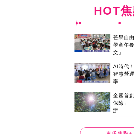
HOT
芒果自由
學童午
文」
AI時代
智慧營
率
全國首
保險」 
辦
更多焦點+