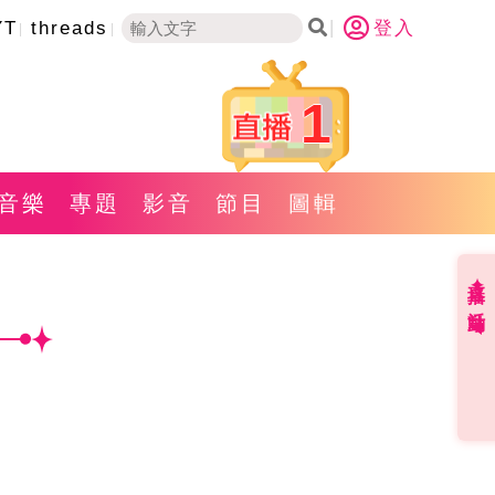
YT
threads
登入
1
音樂
專題
影音
節目
圖輯
直播✦活動