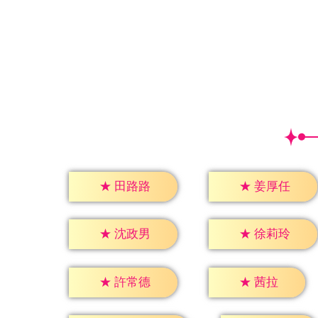
★
田路路
★
姜厚任
★
沈政男
★
徐莉玲
★
茜拉
★
許常德