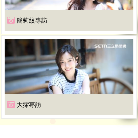
簡莉紋專訪
大霈專訪