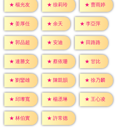
★
楊光友
★
徐莉玲
★
曹雨婷
★
余天
★
姜厚任
★
李亞萍
★
安迪
★
郭品超
★
田路路
★
甘比
★
連勝文
★
蔡依珊
★
劉鑾雄
★
陳凱韻
★
徐乃麟
★
邱瓈寬
★
楊丞琳
★
王心凌
★
林伯實
★
許常德