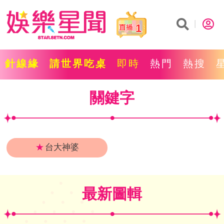
1
針線緣
請世界吃桌
即時
熱門
熱搜
關鍵字
★
台大神婆
最新圖輯