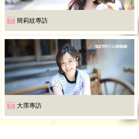
簡莉紋專訪
大霈專訪