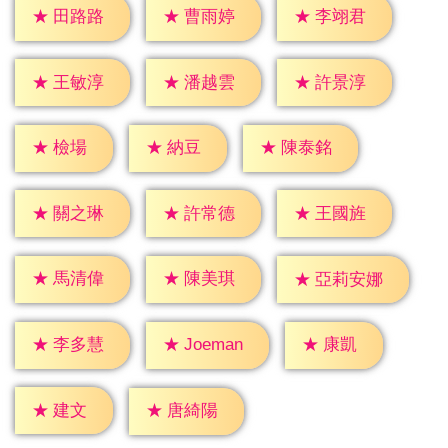
★
田路路
★
曹雨婷
★
李翊君
★
王敏淳
★
潘越雲
★
許景淳
★
檢場
★
納豆
★
陳泰銘
★
關之琳
★
許常德
★
王國旌
★
馬清偉
★
陳美琪
★
亞莉安娜
★
康凱
★
李多慧
★
Joeman
★
建文
★
唐綺陽