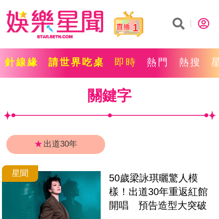
1
針線緣
請世界吃桌
即時
熱門
熱搜
關鍵字
★
出道30年
星聞
50歲梁詠琪曬驚人模
樣！出道30年重返紅館
開唱　預告造型大突破