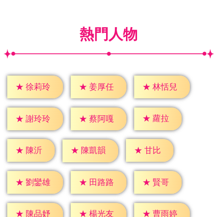
熱門人物
★
徐莉玲
★
姜厚任
★
林恬兒
★
蘿拉
★
謝玲玲
★
蔡阿嘎
★
陳沂
★
甘比
★
陳凱韻
★
賢哥
★
劉鑾雄
★
田路路
★
陳品妤
★
楊光友
★
曹雨婷