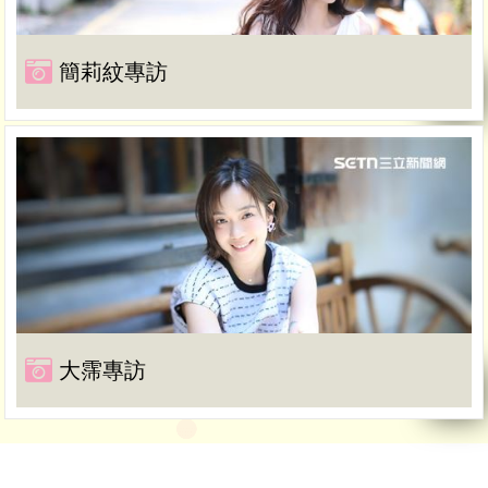
簡莉紋專訪
大霈專訪