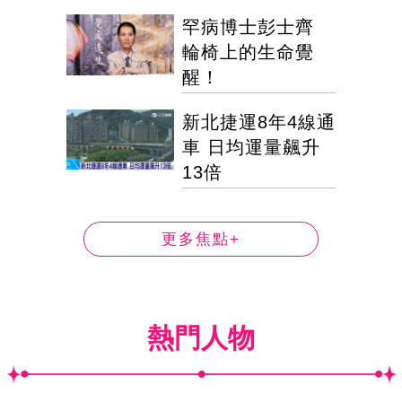
罕病博士彭士齊
輪椅上的生命覺
醒！
新北捷運8年4線通
車 日均運量飆升
13倍
更多焦點+
熱門人物