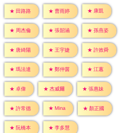
★
康凱
★
田路路
★
曹雨婷
★
周杰倫
★
張韶涵
★
孫燕姿
★
唐綺陽
★
王宇婕
★
許效舜
★
江蕙
★
瑪法達
★
鄭仲茵
★
卓偉
★
杰威爾
★
張惠妹
★
Mina
★
許常德
★
顏正國
★
阮橋本
★
李多慧