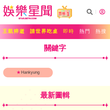
1
王凱猝逝
請世界吃桌
即時
熱門
熱搜
關鍵字
★
Hankyung
最新圖輯