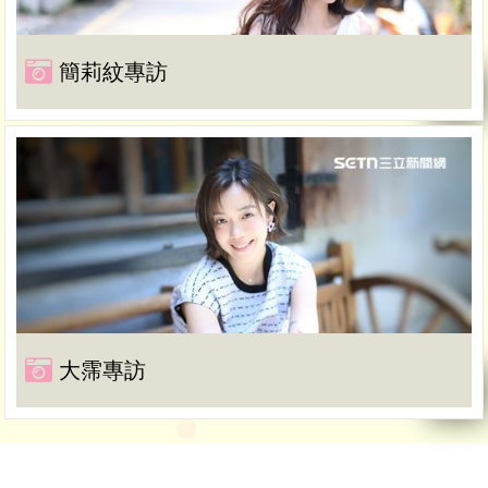
簡莉紋專訪
大霈專訪