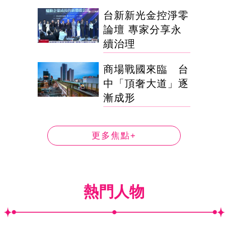
台新新光金控淨零
論壇 專家分享永
續治理
商場戰國來臨 台
中「頂奢大道」逐
漸成形
更多焦點+
熱門人物