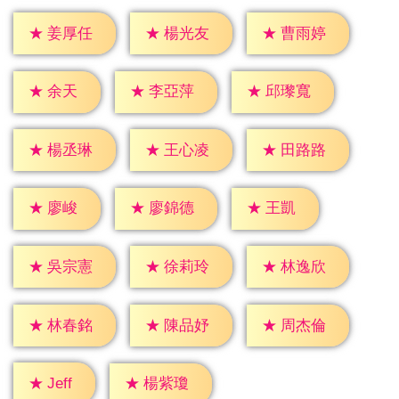
★
姜厚任
★
楊光友
★
曹雨婷
★
余天
★
李亞萍
★
邱瓈寬
★
楊丞琳
★
王心凌
★
田路路
★
廖峻
★
王凱
★
廖錦德
★
吳宗憲
★
徐莉玲
★
林逸欣
★
林春銘
★
陳品妤
★
周杰倫
★
Jeff
★
楊紫瓊