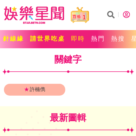
1
針線緣
請世界吃桌
即時
熱門
熱搜
關鍵字
★
許楠儁
最新圖輯